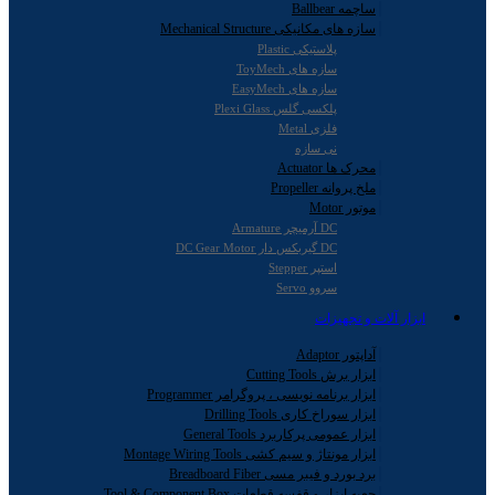
ساچمه Ballbear
سازه های مکانیکی Mechanical Structure
پلاستیکی Plastic
سازه های ToyMech
سازه های EasyMech
پلکسی گلس Plexi Glass
فلزی Metal
نی سازه
محرک ها Actuator
ملخ پروانه Propeller
موتور Motor
DC آرمیچر Armature
DC گیربکس دار DC Gear Motor
استپر Stepper
سروو Servo
ابزار آلات و تجهیزات
آداپتور Adaptor
ابزار برش Cutting Tools
ابزار برنامه نویسی ، پروگرامر Programmer
ابزار سوراخ کاری Drilling Tools
ابزار عمومی پرکاربرد General Tools
ابزار مونتاژ و سیم کشی Montage Wiring Tools
برد بورد و فیبر مسی Breadboard Fiber
جعبه ابزار و قفسه قطعات Tool & Component Box