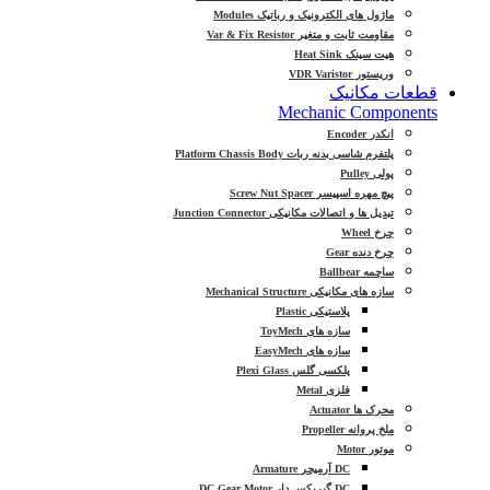
ماژول های الکترونیک و رباتیک Modules
مقاومت ثابت و متغیر Var & Fix Resistor
هیت سینک Heat Sink
وریستور VDR Varistor
قطعات مکانیک
Mechanic Components
انکدر Encoder
پلتفرم شاسی بدنه ربات Platform Chassis Body
پولی Pulley
پیچ مهره اسپیسر Screw Nut Spacer
تبدیل ها و اتصالات مکانیکی Junction Connector
چرخ Wheel
چرخ دنده Gear
ساچمه Ballbear
سازه های مکانیکی Mechanical Structure
پلاستیکی Plastic
سازه های ToyMech
سازه های EasyMech
پلکسی گلس Plexi Glass
فلزی Metal
محرک ها Actuator
ملخ پروانه Propeller
موتور Motor
DC آرمیچر Armature
DC گیربکس دار DC Gear Motor