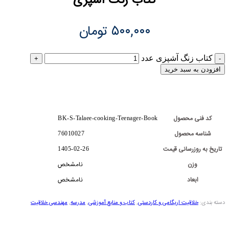
کتاب زنگ آشپزی
۵۰۰,۰۰۰
تومان
کتاب زنگ آشپزی عدد
افزودن به سبد خرید
کد فنی محصول
BK-S-Talaee-cooking-Teenager-Book
شناسه محصول
76010027
تاریخ به روزرسانی قیمت
1405-02-26
وزن
نامشخص
ابعاد
نامشخص
دسته بندی:
خلاقیت اریگامی و کاردستی
,
کتاب و منابع آموزشی
,
مدرسه
,
مهندسی خلاقیت