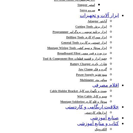
استپر Stepper
سروو Servo
ابزار آلات و تجهیزات
آداپتور Adaptor
ابزار برش Cutting Tools
ابزار برنامه نویسی ، پروگرامر Programmer
ابزار سوراخ کاری Drilling Tools
ابزار عمومی پرکاربرد General Tools
ابزار مونتاژ و سیم کشی Montage Wiring Tools
برد بورد و فیبر مسی Breadboard Fiber
جعبه ابزار و قفسه قطعات Tool & Component Box
شارژر باتری Battery Charger
گیره و فک Jaw Clamp
منبع تغذیه Power Supply
مولتی متر Multimeter
اقلام مصرفی
بست و نگهدارنده کابل Cable Holder Bracket
سیم و کابل Wire Cable
مونتاژ و قلع کاری Montage Soldering
خلاقیت اریگامی و کاردستی
ابزارهای کاردستی
صنایع آموزشی
کتاب و منابع آموزشی
الکترونیک