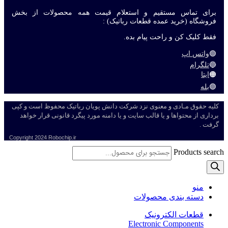
برای تماس مستقیم و استعلام قیمت همه محصولات از بخش
فروشگاه (خرید عمده قطعات رباتیک) :
فقط کلیک کن و راحت پیام بده.
🟢
واتس اپ
🔵
تلگرام
🟠
ایتا
🟣
بله
کلیه حقوق مـادی و معنوی نزد شرکت دانش پویان رباتیک محفوظ است و کپی
برداری از محتواها و یا قالب سایت و یا دامنه مورد پیگرد قانونی قرار خواهد
گرفت .
Copyright
2024 Robochip.ir
Products search
منو
دسته بندی محصولات
قطعات الکترونیک
Electronic Components