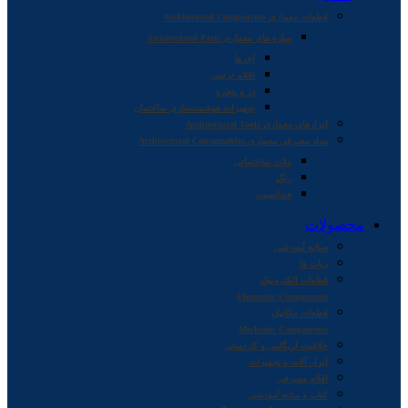
قطعات معماری Architectural Components
سازه های معماری Architectural Parts
آجرها
اقلام تزئینی
در و پنجره
تجهیزات هوشمندسازی ساختمان
ابزارهای معماری Architectural Tools
مواد مصرفی معماری Architectural Consumables
ملات ساختمانی
رنگ
فنداسیون
محصولات
صنایع آموزشی
ربات ها
قطعات الکترونیک
Electronic Components
قطعات مکانیک
Mechanic Components
خلاقیت اریگامی و کاردستی
ابزار آلات و تجهیزات
اقلام مصرفی
کتاب و منابع آموزشی