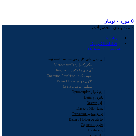
0
مورد
۰
تومان
دسته بندی محصولات
ربات ها
قطعات الکترونیک
Electronic Components
آی سی های کاربردی Integrated Circuits
میکروکنترلر Microcontroller
آی سی رگولاتور Regulator
تقویت کننده Operation Amplifire
کنترل موتور Motor Driver
منطقی دیجیتال Logic
اپتوکوپلر Optocoupler
باتری Battery
بازر Buzzer
تبدیل SMD به Dip
ترانزیستور Transistor
جا باتری Battery Holder
خازن Capacitor
دیود Diode
رله Relay