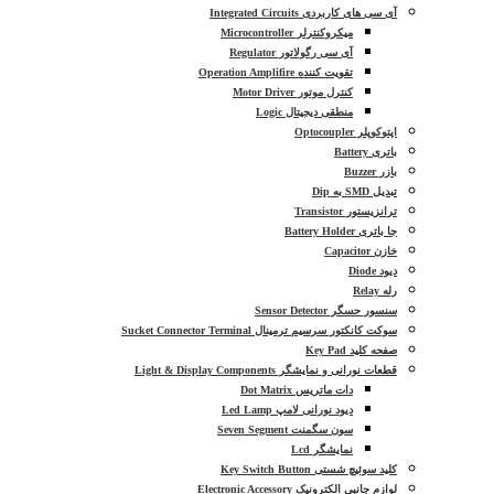
آی سی های کاربردی Integrated Circuits
میکروکنترلر Microcontroller
آی سی رگولاتور Regulator
تقویت کننده Operation Amplifire
کنترل موتور Motor Driver
منطقی دیجیتال Logic
اپتوکوپلر Optocoupler
باتری Battery
بازر Buzzer
تبدیل SMD به Dip
ترانزیستور Transistor
جا باتری Battery Holder
خازن Capacitor
دیود Diode
رله Relay
سنسور حسگر Sensor Detector
سوکت کانکتور سرسیم ترمینال Sucket Connector Terminal
صفحه کلید Key Pad
قطعات نورانی و نمایشگر Light & Display Components
دات ماتریس Dot Matrix
دیود نورانی لامپ Led Lamp
سون سگمنت Seven Segment
نمایشگر Lcd
کلید سوئیچ شستی Key Switch Button
لوازم جانبی الکترونیک Electronic Accessory