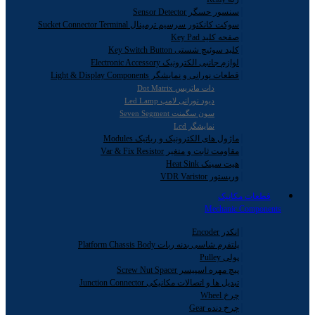
سنسور حسگر Sensor Detector
سوکت کانکتور سرسیم ترمینال Sucket Connector Terminal
صفحه کلید Key Pad
کلید سوئیچ شستی Key Switch Button
لوازم جانبی الکترونیک Electronic Accessory
قطعات نورانی و نمایشگر Light & Display Components
دات ماتریس Dot Matrix
دیود نورانی لامپ Led Lamp
سون سگمنت Seven Segment
نمایشگر Lcd
ماژول های الکترونیک و رباتیک Modules
مقاومت ثابت و متغیر Var & Fix Resistor
هیت سینک Heat Sink
وریستور VDR Varistor
قطعات مکانیک
Mechanic Components
انکدر Encoder
پلتفرم شاسی بدنه ربات Platform Chassis Body
پولی Pulley
پیچ مهره اسپیسر Screw Nut Spacer
تبدیل ها و اتصالات مکانیکی Junction Connector
چرخ Wheel
چرخ دنده Gear