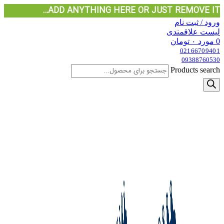
ADD ANYTHING HERE OR JUST REMOVE IT…
ورود / ثبت نام
لیست علاقمندی
0
مورد
۰
تومان
02166709401
09388760530
Products search