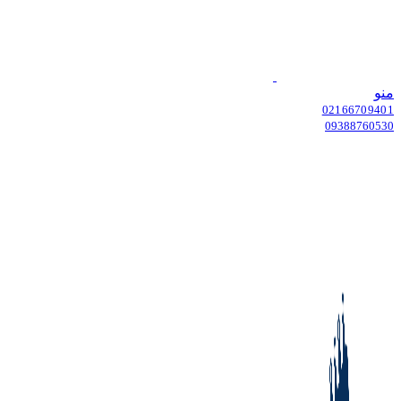
منو
02166709401
09388760530