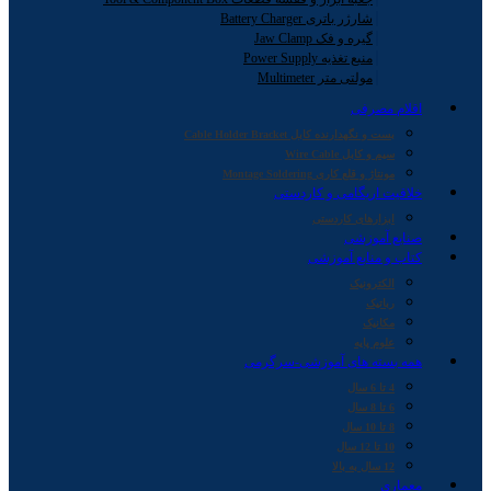
شارژر باتری Battery Charger
گیره و فک Jaw Clamp
منبع تغذیه Power Supply
مولتی متر Multimeter
اقلام مصرفی
بست و نگهدارنده کابل Cable Holder Bracket
سیم و کابل Wire Cable
مونتاژ و قلع کاری Montage Soldering
خلاقیت اریگامی و کاردستی
ابزارهای کاردستی
صنایع آموزشی
کتاب و منابع آموزشی
الکترونیک
رباتیک
مکانیک
علوم پایه
همه بسته های آموزشی-سرگرمی
4 تا 6 سال
6 تا 8 سال
8 تا 10 سال
10 تا 12 سال
12 سال به بالا
معماری