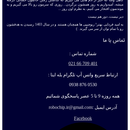
گاهی وقتا که خبر از آدم هایی می گیریم که گذاشتن رفتن حالمون حسابی گرفته
میشه، امیدواریم یه روز همشون برگردن... روزی که سرمون رو بالا می گیریم و به
موندنمون افتخار می کنیم، به نظرم اون روز ...
دیر نیست، دور هم نیست
به امید فردایی بهتر! ربوچیپی ها همچنان هستند و در سال 1403 رسیدن به هدفشون
رو با تمام توان از سر می گیرند. :)
تماس با ما
شماره تماس :
401 709 66 021
ارتباط سریع واتس آپ تلگرام بله ایتا :
0530 876 0938
همه روزه 9 تا 5 عصر پاسخگوی شمائیم
آدرس ایمیل :
robochip.ir@gmail.com
Facebook