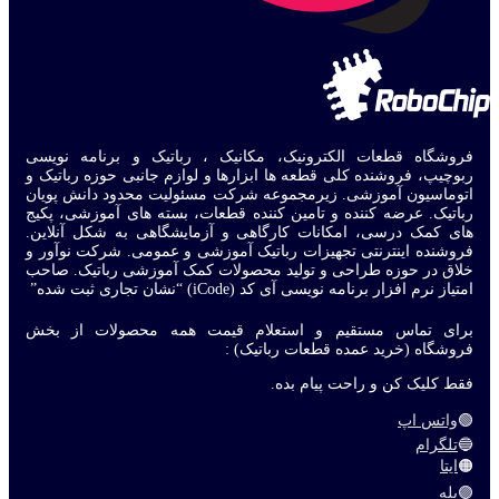
فروشگاه قطعات الکترونیک، مکانیک ، رباتیک و برنامه نویسی
ربوچیپ، فروشنده کلی قطعه ها ابزارها و لوازم جانبی حوزه رباتیک و
اتوماسیون آموزشی. زیرمجموعه شرکت مسئولیت محدود دانش پویان
رباتیک. عرضه کننده و تامین کننده قطعات، بسته های آموزشی، پکیج
های کمک درسی، امکانات کارگاهی و آزمایشگاهی به شکل آنلاین.
فروشنده اینترنتی تجهیزات رباتیک آموزشی و عمومی. شرکت نوآور و
خلاق در حوزه طراحی و تولید محصولات کمک آموزشی رباتیک. صاحب
امتیاز نرم افزار برنامه نویسی آی کد (iCode) “نشان تجاری ثبت شده”
برای تماس مستقیم و استعلام قیمت همه محصولات از بخش
فروشگاه (خرید عمده قطعات رباتیک) :
فقط کلیک کن و راحت پیام بده.
🟢
واتس اپ
🔵
تلگرام
🟠
ایتا
🟣
بله