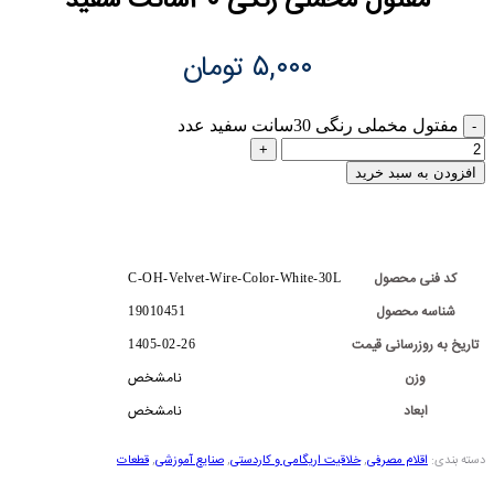
مفتول مخملی رنگی 30سانت سفید
۵,۰۰۰
تومان
مفتول مخملی رنگی 30سانت سفید عدد
افزودن به سبد خرید
کد فنی محصول
C-OH-Velvet-Wire-Color-White-30L
شناسه محصول
19010451
تاریخ به روزرسانی قیمت
1405-02-26
وزن
نامشخص
ابعاد
نامشخص
دسته بندی:
اقلام مصرفی
,
خلاقیت اریگامی و کاردستی
,
صنایع آموزشی
,
قطعات