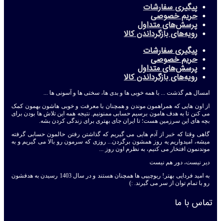
پیگیری سفارشات
حریم خصوصی
پرسش‌های متداول
رویه‌های بازگرداندن کالا
پیگیری سفارشات
حریم خصوصی
پرسش‌های متداول
رویه‌های بازگرداندن کالا
امسال هم گذشت ... با همه خوبی ها و بدی ها، سختی ها و آسونی ها ...
از اون هایی که همراهمون موندن و همچنان با معرفت و خوبی هاشون بهمون کمک
می کنن تا به هدف هامون برسیم حسابی ممنونیم. نتیجه همه این تلاش ها بودن برای
بچه های این سرزمین هست؛ تا ایران جای بهتری برای زندگی کردن بشه.
گاهی وقتا که خبر از آدم هایی می گیریم که گذاشتن رفتن حالمون حسابی گرفته
میشه، امیدواریم یه روز همشون برگردن... روزی که سرمون رو بالا می گیریم و به
موندنمون افتخار می کنیم، به نظرم اون روز ...
دیر نیست، دور هم نیست
به امید فردایی بهتر! ربوچیپی ها همچنان هستند و در سال 1403 رسیدن به هدفشون
رو با تمام توان از سر می گیرند. :)
تماس با ما