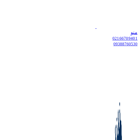
منو
02166709401
09388760530