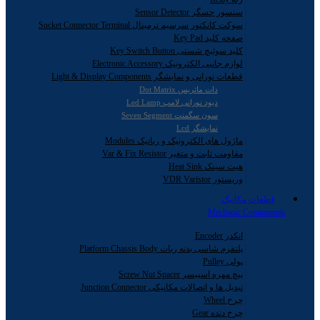
سنسور حسگر Sensor Detector
سوکت کانکتور سرسیم ترمینال Sucket Connector Terminal
صفحه کلید Key Pad
کلید سوئیچ شستی Key Switch Button
لوازم جانبی الکترونیک Electronic Accessory
قطعات نورانی و نمایشگر Light & Display Components
دات ماتریس Dot Matrix
دیود نورانی لامپ Led Lamp
سون سگمنت Seven Segment
نمایشگر Lcd
ماژول های الکترونیک و رباتیک Modules
مقاومت ثابت و متغیر Var & Fix Resistor
هیت سینک Heat Sink
وریستور VDR Varistor
قطعات مکانیک
Mechanic Components
انکدر Encoder
پلتفرم شاسی بدنه ربات Platform Chassis Body
پولی Pulley
پیچ مهره اسپیسر Screw Nut Spacer
تبدیل ها و اتصالات مکانیکی Junction Connector
چرخ Wheel
چرخ دنده Gear