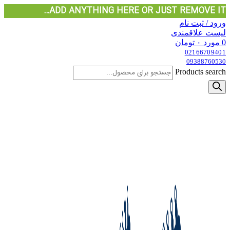
ADD ANYTHING HERE OR JUST REMOVE IT…
ورود / ثبت نام
لیست علاقمندی
0
مورد
۰
تومان
02166709401
09388760530
Products search