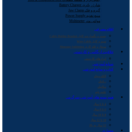
شارژر باتری Battery Charger
گیره و فک Jaw Clamp
منبع تغذیه Power Supply
مولتی متر Multimeter
اقلام مصرفی
بست و نگهدارنده کابل Cable Holder Bracket
سیم و کابل Wire Cable
مونتاژ و قلع کاری Montage Soldering
خلاقیت اریگامی و کاردستی
ابزارهای کاردستی
صنایع آموزشی
کتاب و منابع آموزشی
الکترونیک
رباتیک
مکانیک
علوم پایه
همه بسته های آموزشی-سرگرمی
4 تا 6 سال
6 تا 8 سال
8 تا 10 سال
10 تا 12 سال
12 سال به بالا
معماری