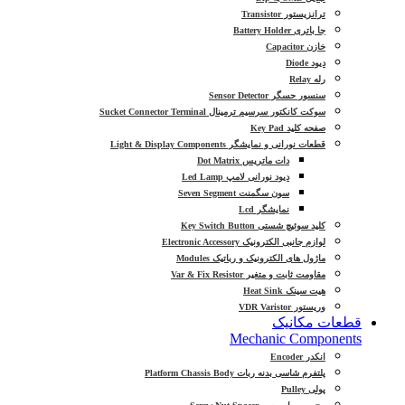
ترانزیستور Transistor
جا باتری Battery Holder
خازن Capacitor
دیود Diode
رله Relay
سنسور حسگر Sensor Detector
سوکت کانکتور سرسیم ترمینال Sucket Connector Terminal
صفحه کلید Key Pad
قطعات نورانی و نمایشگر Light & Display Components
دات ماتریس Dot Matrix
دیود نورانی لامپ Led Lamp
سون سگمنت Seven Segment
نمایشگر Lcd
کلید سوئیچ شستی Key Switch Button
لوازم جانبی الکترونیک Electronic Accessory
ماژول های الکترونیک و رباتیک Modules
مقاومت ثابت و متغیر Var & Fix Resistor
هیت سینک Heat Sink
وریستور VDR Varistor
قطعات مکانیک
Mechanic Components
انکدر Encoder
پلتفرم شاسی بدنه ربات Platform Chassis Body
پولی Pulley