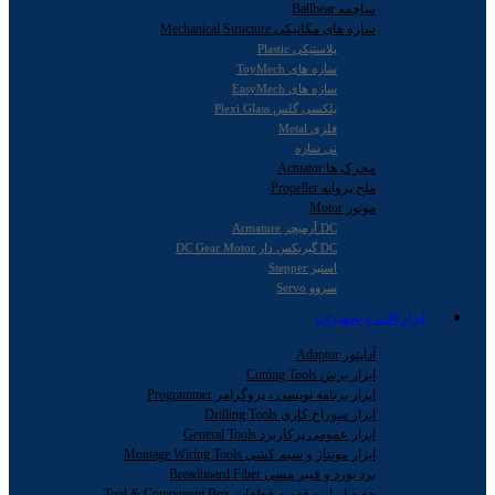
ساچمه Ballbear
سازه های مکانیکی Mechanical Structure
پلاستیکی Plastic
سازه های ToyMech
سازه های EasyMech
پلکسی گلس Plexi Glass
فلزی Metal
نی سازه
محرک ها Actuator
ملخ پروانه Propeller
موتور Motor
DC آرمیچر Armature
DC گیربکس دار DC Gear Motor
استپر Stepper
سروو Servo
ابزار آلات و تجهیزات
آداپتور Adaptor
ابزار برش Cutting Tools
ابزار برنامه نویسی ، پروگرامر Programmer
ابزار سوراخ کاری Drilling Tools
ابزار عمومی پرکاربرد General Tools
ابزار مونتاژ و سیم کشی Montage Wiring Tools
برد بورد و فیبر مسی Breadboard Fiber
جعبه ابزار و قفسه قطعات Tool & Component Box