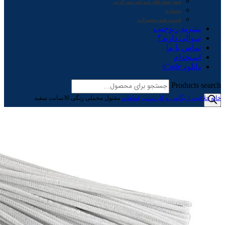
همه بسته های آموزشی-سرگرمی
معماری
لیست همه محصولات
نشریه ربوچیپ
سوالی دارید؟
تماس با ما
استخدام
دانلود iCode
Products search
خانه
خلاقیت اریگامی و کاردستی
قطعات
مفتول مخملی رنگی 30سانت سفید