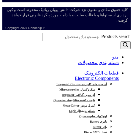
کلیه حقوق مـادی و معنوی نزد شرکت دانش پویان رباتیک محفوظ است و کپی
برداری از محتواها و یا قالب سایت و یا دامنه مورد پیگرد قانونی قرار خواهد
گرفت .
Copyright
2024 Robochip.ir
Products search
منو
دسته بندی محصولات
قطعات الکترونیک
Electronic Components
آی سی های کاربردی Integrated Circuits
میکروکنترلر Microcontroller
آی سی رگولاتور Regulator
تقویت کننده Operation Amplifire
کنترل موتور Motor Driver
منطقی دیجیتال Logic
اپتوکوپلر Optocoupler
باتری Battery
بازر Buzzer
تبدیل SMD به Dip