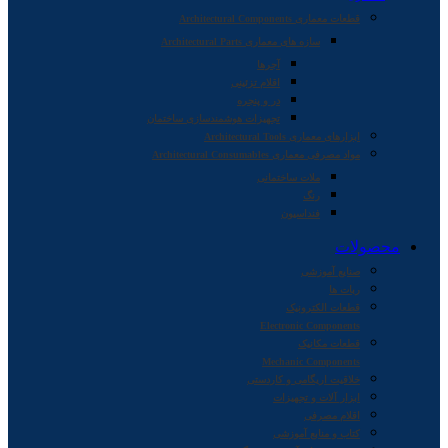
قطعات معماری Architectural Components
سازه های معماری Architectural Parts
آجرها
اقلام تزئینی
در و پنجره
تجهیزات هوشمندسازی ساختمان
ابزارهای معماری Architectural Tools
مواد مصرفی معماری Architectural Consumables
ملات ساختمانی
رنگ
فنداسیون
محصولات
صنایع آموزشی
ربات ها
قطعات الکترونیک
Electronic Components
قطعات مکانیک
Mechanic Components
خلاقیت اریگامی و کاردستی
ابزار آلات و تجهیزات
اقلام مصرفی
کتاب و منابع آموزشی