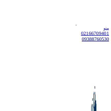
منو
02166709401
09388760530