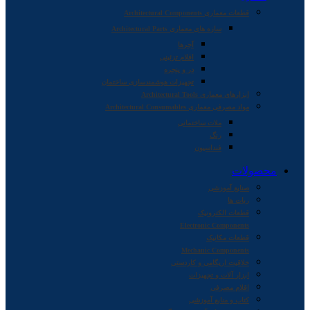
قطعات معماری Architectural Components
سازه های معماری Architectural Parts
آجرها
اقلام تزئینی
در و پنجره
تجهیزات هوشمندسازی ساختمان
ابزارهای معماری Architectural Tools
مواد مصرفی معماری Architectural Consumables
ملات ساختمانی
رنگ
فنداسیون
محصولات
صنایع آموزشی
ربات ها
قطعات الکترونیک
Electronic Components
قطعات مکانیک
Mechanic Components
خلاقیت اریگامی و کاردستی
ابزار آلات و تجهیزات
اقلام مصرفی
کتاب و منابع آموزشی