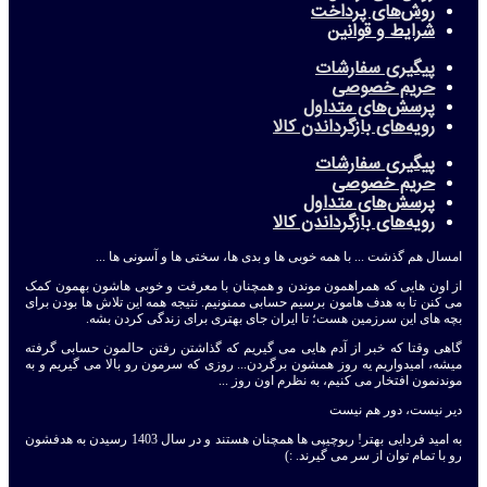
روش‌های پرداخت
شرایط و قوانین
پیگیری سفارشات
حریم خصوصی
پرسش‌های متداول
رویه‌های بازگرداندن کالا
پیگیری سفارشات
حریم خصوصی
پرسش‌های متداول
رویه‌های بازگرداندن کالا
امسال هم گذشت ... با همه خوبی ها و بدی ها، سختی ها و آسونی ها ...
از اون هایی که همراهمون موندن و همچنان با معرفت و خوبی هاشون بهمون کمک
می کنن تا به هدف هامون برسیم حسابی ممنونیم. نتیجه همه این تلاش ها بودن برای
بچه های این سرزمین هست؛ تا ایران جای بهتری برای زندگی کردن بشه.
گاهی وقتا که خبر از آدم هایی می گیریم که گذاشتن رفتن حالمون حسابی گرفته
میشه، امیدواریم یه روز همشون برگردن... روزی که سرمون رو بالا می گیریم و به
موندنمون افتخار می کنیم، به نظرم اون روز ...
دیر نیست، دور هم نیست
به امید فردایی بهتر! ربوچیپی ها همچنان هستند و در سال 1403 رسیدن به هدفشون
رو با تمام توان از سر می گیرند. :)