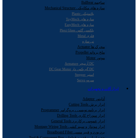
ساچمه Ballbear
سازه های مکانیکی Mechanical Structure
پلاستیکی Plastic
سازه های ToyMech
سازه های EasyMech
پلکسی گلس Plexi Glass
فلزی Metal
نی سازه
محرک ها Actuator
ملخ پروانه Propeller
موتور Motor
DC آرمیچر Armature
DC گیربکس دار DC Gear Motor
استپر Stepper
سروو Servo
ابزار آلات و تجهیزات
آداپتور Adaptor
ابزار برش Cutting Tools
ابزار برنامه نویسی ، پروگرامر Programmer
ابزار سوراخ کاری Drilling Tools
ابزار عمومی پرکاربرد General Tools
ابزار مونتاژ و سیم کشی Montage Wiring Tools
برد بورد و فیبر مسی Breadboard Fiber
جعبه ابزار و قفسه قطعات Tool & Component Box