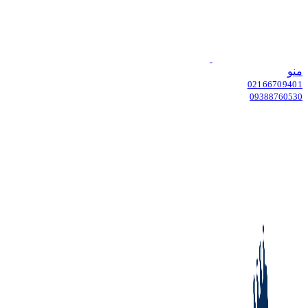
منو
02166709401
09388760530