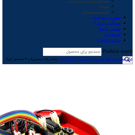
همه بسته های آموزشی-سرگرمی
معماری
لیست همه محصولات
نشریه ربوچیپ
سوالی دارید؟
تماس با ما
استخدام
دانلود iCode
Products search
خانه
همه بسته های آموزشی-سرگرمی
8 تا 10 سال
بسته ربات مسیریاب 6 سنسور اوینا