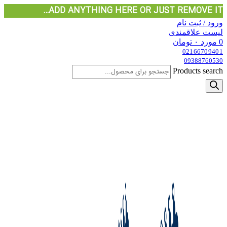
ADD ANYTHING HERE OR JUST REMOVE IT…
ورود / ثبت نام
لیست علاقمندی
0
مورد
۰
تومان
02166709401
09388760530
Products search