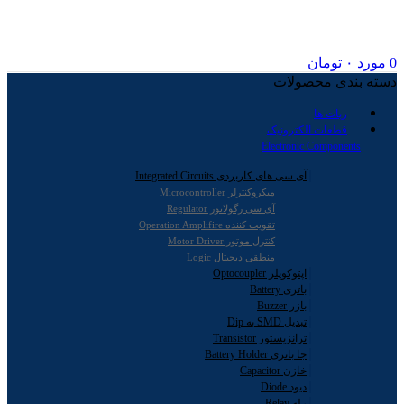
0
مورد
۰
تومان
دسته بندی محصولات
ربات ها
قطعات الکترونیک
Electronic Components
آی سی های کاربردی Integrated Circuits
میکروکنترلر Microcontroller
آی سی رگولاتور Regulator
تقویت کننده Operation Amplifire
کنترل موتور Motor Driver
منطقی دیجیتال Logic
اپتوکوپلر Optocoupler
باتری Battery
بازر Buzzer
تبدیل SMD به Dip
ترانزیستور Transistor
جا باتری Battery Holder
خازن Capacitor
دیود Diode
رله Relay