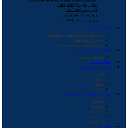
شارژر باتری Battery Charger
گیره و فک Jaw Clamp
منبع تغذیه Power Supply
مولتی متر Multimeter
اقلام مصرفی
بست و نگهدارنده کابل Cable Holder Bracket
سیم و کابل Wire Cable
مونتاژ و قلع کاری Montage Soldering
خلاقیت اریگامی و کاردستی
ابزارهای کاردستی
صنایع آموزشی
کتاب و منابع آموزشی
الکترونیک
رباتیک
مکانیک
علوم پایه
همه بسته های آموزشی-سرگرمی
4 تا 6 سال
6 تا 8 سال
8 تا 10 سال
10 تا 12 سال
12 سال به بالا
معماری