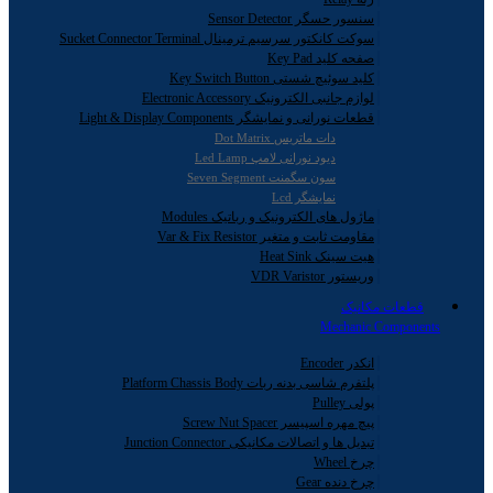
سنسور حسگر Sensor Detector
سوکت کانکتور سرسیم ترمینال Sucket Connector Terminal
صفحه کلید Key Pad
کلید سوئیچ شستی Key Switch Button
لوازم جانبی الکترونیک Electronic Accessory
قطعات نورانی و نمایشگر Light & Display Components
دات ماتریس Dot Matrix
دیود نورانی لامپ Led Lamp
سون سگمنت Seven Segment
نمایشگر Lcd
ماژول های الکترونیک و رباتیک Modules
مقاومت ثابت و متغیر Var & Fix Resistor
هیت سینک Heat Sink
وریستور VDR Varistor
قطعات مکانیک
Mechanic Components
انکدر Encoder
پلتفرم شاسی بدنه ربات Platform Chassis Body
پولی Pulley
پیچ مهره اسپیسر Screw Nut Spacer
تبدیل ها و اتصالات مکانیکی Junction Connector
چرخ Wheel
چرخ دنده Gear