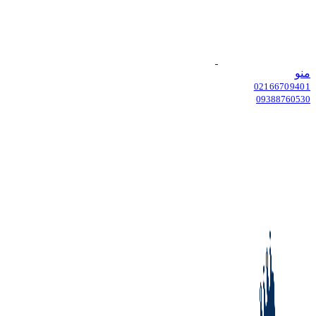
منو
02166709401
09388760530