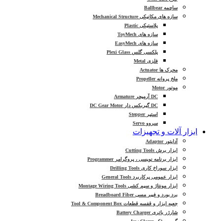
ساچمه Ballbear
سازه های مکانیکی Mechanical Structure
پلاستیکی Plastic
سازه های ToyMech
سازه های EasyMech
پلکسی گلس Plexi Glass
فلزی Metal
محرک ها Actuator
ملخ پروانه Propeller
موتور Motor
DC آرمیچر Armature
DC گیربکس دار DC Gear Motor
استپر Stepper
سروو Servo
ابزار آلات و تجهیزات
آداپتور Adaptor
ابزار برش Cutting Tools
ابزار برنامه نویسی ، پروگرامر Programmer
ابزار سوراخ کاری Drilling Tools
ابزار عمومی پرکاربرد General Tools
ابزار مونتاژ و سیم کشی Montage Wiring Tools
برد بورد و فیبر مسی Breadboard Fiber
جعبه ابزار و قفسه قطعات Tool & Component Box
شارژر باتری Battery Charger