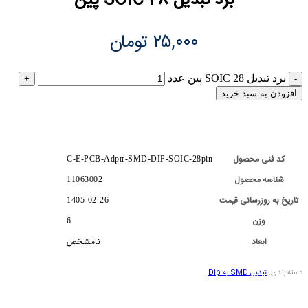
برد تبدیل SOIC 28 پین
۲۵,۰۰۰
تومان
برد تبدیل SOIC 28 پین عدد
افزودن به سبد خرید
کد فنی محصول
C-E-PCB-Adptr-SMD-DIP-SOIC-28pin
شناسه محصول
11063002
تاریخ به روزرسانی قیمت
1405-02-26
وزن
6
ابعاد
نامشخص
دسته بندی:
تبدیل SMD به Dip