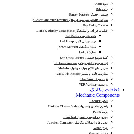
دیود Diode
رله Relay
سنسور حسگر Sensor Detector
سوکت کانکتور سرسیم ترمینال Sucket Connector Terminal
صفحه کلید Key Pad
قطعات نورانی و نمایشگر Light & Display Components
دات ماتریس Dot Matrix
دیود نورانی لامپ Led Lamp
سون سگمنت Seven Segment
نمایشگر Lcd
کلید سوئیچ شستی Key Switch Button
لوازم جانبی الکترونیک Electronic Accessory
ماژول های الکترونیک و رباتیک Modules
مقاومت ثابت و متغیر Var & Fix Resistor
هیت سینک Heat Sink
وریستور VDR Varistor
قطعات مکانیک
Mechanic Components
انکدر Encoder
پلتفرم شاسی بدنه ربات Platform Chassis Body
پولی Pulley
پیچ مهره اسپیسر Screw Nut Spacer
تبدیل ها و اتصالات مکانیکی Junction Connector
چرخ Wheel
چرخ دنده Gear