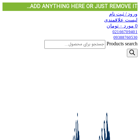
ADD ANYTHING HERE OR JUST REMOVE IT…
ورود / ثبت نام
لیست علاقمندی
0
مورد
۰
تومان
02166709401
09388760530
Products search