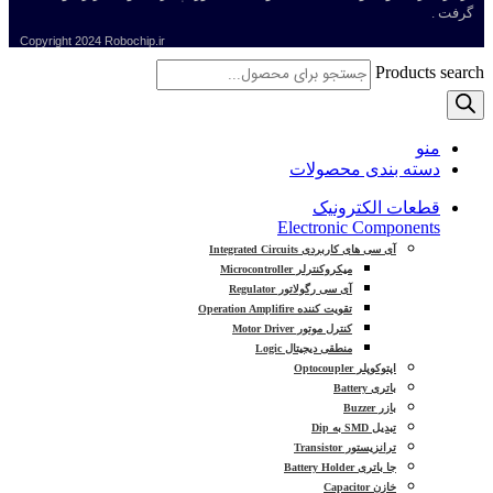
گرفت .
Copyright
2024 Robochip.ir
Products search
منو
دسته بندی محصولات
قطعات الکترونیک
Electronic Components
آی سی های کاربردی Integrated Circuits
میکروکنترلر Microcontroller
آی سی رگولاتور Regulator
تقویت کننده Operation Amplifire
کنترل موتور Motor Driver
منطقی دیجیتال Logic
اپتوکوپلر Optocoupler
باتری Battery
بازر Buzzer
تبدیل SMD به Dip
ترانزیستور Transistor
جا باتری Battery Holder
خازن Capacitor