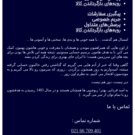
رویه‌های بازگرداندن کالا
پیگیری سفارشات
حریم خصوصی
پرسش‌های متداول
رویه‌های بازگرداندن کالا
امسال هم گذشت ... با همه خوبی ها و بدی ها، سختی ها و آسونی ها ...
از اون هایی که همراهمون موندن و همچنان با معرفت و خوبی هاشون بهمون کمک
می کنن تا به هدف هامون برسیم حسابی ممنونیم. نتیجه همه این تلاش ها بودن برای
بچه های این سرزمین هست؛ تا ایران جای بهتری برای زندگی کردن بشه.
گاهی وقتا که خبر از آدم هایی می گیریم که گذاشتن رفتن حالمون حسابی گرفته
میشه، امیدواریم یه روز همشون برگردن... روزی که سرمون رو بالا می گیریم و به
موندنمون افتخار می کنیم، به نظرم اون روز ...
دیر نیست، دور هم نیست
به امید فردایی بهتر! ربوچیپی ها همچنان هستند و در سال 1403 رسیدن به هدفشون
رو با تمام توان از سر می گیرند. :)
تماس با ما
شماره تماس :
401 709 66 021