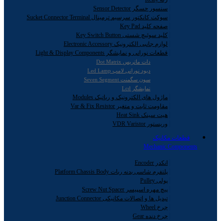
سنسور حسگر Sensor Detector
سوکت کانکتور سرسیم ترمینال Sucket Connector Terminal
صفحه کلید Key Pad
کلید سوئیچ شستی Key Switch Button
لوازم جانبی الکترونیک Electronic Accessory
قطعات نورانی و نمایشگر Light & Display Components
دات ماتریس Dot Matrix
دیود نورانی لامپ Led Lamp
سون سگمنت Seven Segment
نمایشگر Lcd
ماژول های الکترونیک و رباتیک Modules
مقاومت ثابت و متغیر Var & Fix Resistor
هیت سینک Heat Sink
وریستور VDR Varistor
قطعات مکانیک
Mechanic Components
انکدر Encoder
پلتفرم شاسی بدنه ربات Platform Chassis Body
پولی Pulley
پیچ مهره اسپیسر Screw Nut Spacer
تبدیل ها و اتصالات مکانیکی Junction Connector
چرخ Wheel
چرخ دنده Gear