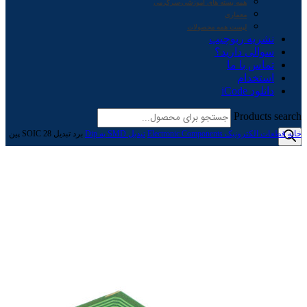
همه بسته های آموزشی-سرگرمی
معماری
لیست همه محصولات
نشریه ربوچیپ
سوالی دارید؟
تماس با ما
استخدام
دانلود iCode
Products search
خانه
قطعات الکترونیک Electronic Components
تبدیل SMD به Dip
برد تبدیل SOIC 28 پین