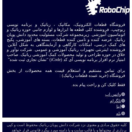
فروشگاه قطعات الکترونیک، مکانیک ، رباتیک و برنامه نویسی
ربوچیپ، فروشنده کلی قطعه ها ابزارها و لوازم جانبی حوزه رباتیک و
اتوماسیون آموزشی. زیرمجموعه شرکت مسئولیت محدود دانش پویان
رباتیک. عرضه کننده و تامین کننده قطعات، بسته های آموزشی، پکیج
های کمک درسی، امکانات کارگاهی و آزمایشگاهی به شکل آنلاین.
فروشنده اینترنتی تجهیزات رباتیک آموزشی و عمومی. شرکت نوآور و
خلاق در حوزه طراحی و تولید محصولات کمک آموزشی رباتیک. صاحب
امتیاز نرم افزار برنامه نویسی آی کد (iCode) “نشان تجاری ثبت شده”
برای تماس مستقیم و استعلام قیمت همه محصولات از بخش
فروشگاه (خرید عمده قطعات رباتیک) :
فقط کلیک کن و راحت پیام بده.
🟢
واتس اپ
🔵
تلگرام
🟠
ایتا
🟣
بله
کلیه حقوق مـادی و معنوی نزد شرکت دانش پویان رباتیک محفوظ است و کپی
برداری از محتواها و یا قالب سایت و یا دامنه مورد پیگرد قانونی قرار خواهد