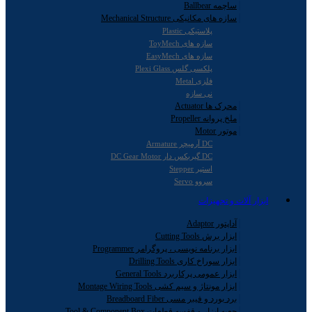
ساچمه Ballbear
سازه های مکانیکی Mechanical Structure
پلاستیکی Plastic
سازه های ToyMech
سازه های EasyMech
پلکسی گلس Plexi Glass
فلزی Metal
نی سازه
محرک ها Actuator
ملخ پروانه Propeller
موتور Motor
DC آرمیچر Armature
DC گیربکس دار DC Gear Motor
استپر Stepper
سروو Servo
ابزار آلات و تجهیزات
آداپتور Adaptor
ابزار برش Cutting Tools
ابزار برنامه نویسی ، پروگرامر Programmer
ابزار سوراخ کاری Drilling Tools
ابزار عمومی پرکاربرد General Tools
ابزار مونتاژ و سیم کشی Montage Wiring Tools
برد بورد و فیبر مسی Breadboard Fiber
جعبه ابزار و قفسه قطعات Tool & Component Box