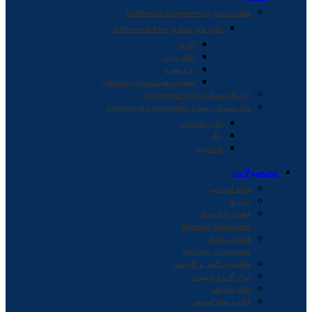
قطعات معماری Architectural Components
سازه های معماری Architectural Parts
آجرها
اقلام تزئینی
در و پنجره
تجهیزات هوشمندسازی ساختمان
ابزارهای معماری Architectural Tools
مواد مصرفی معماری Architectural Consumables
ملات ساختمانی
رنگ
فنداسیون
محصولات
صنایع آموزشی
ربات ها
قطعات الکترونیک
Electronic Components
قطعات مکانیک
Mechanic Components
خلاقیت اریگامی و کاردستی
ابزار آلات و تجهیزات
اقلام مصرفی
کتاب و منابع آموزشی