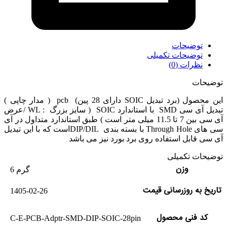
توضیحات
توضیحات تکمیلی
نظرات (0)
توضیحات
این محصول (برد تبدیل SOIC دارای 28 پین)
pcb
( مدار چاپی )
تبدیل آی سی
SMD
با استاندارد
SOIC
( سایز بزرگ
/ WL :
عرض
آی سی بین 7 تا
11.5
میلی متر است ) طبق استاندارد متداول در آی
سی های
Through Hole
با بسته بندی
DIP/DIL
است که با این تبدیل
آی سی قابل استفاده روی برد بورد نیز می باشد
توضیحات تکمیلی
وزن
6 گرم
تاریخ به روزرسانی قیمت
1405-02-26
کد فنی محصول
C-E-PCB-Adptr-SMD-DIP-SOIC-28pin