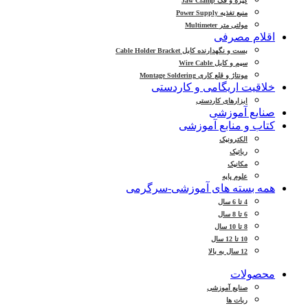
گیره و فک Jaw Clamp
منبع تغذیه Power Supply
مولتی متر Multimeter
اقلام مصرفی
بست و نگهدارنده کابل Cable Holder Bracket
سیم و کابل Wire Cable
مونتاژ و قلع کاری Montage Soldering
خلاقیت اریگامی و کاردستی
ابزارهای کاردستی
صنایع آموزشی
کتاب و منابع آموزشی
الکترونیک
رباتیک
مکانیک
علوم پایه
همه بسته های آموزشی-سرگرمی
4 تا 6 سال
6 تا 8 سال
8 تا 10 سال
10 تا 12 سال
12 سال به بالا
محصولات
صنایع آموزشی
ربات ها