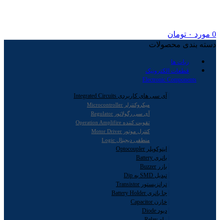
0
مورد
۰
تومان
دسته بندی محصولات
ربات ها
قطعات الکترونیک
Electronic Components
آی سی های کاربردی Integrated Circuits
میکروکنترلر Microcontroller
آی سی رگولاتور Regulator
تقویت کننده Operation Amplifire
کنترل موتور Motor Driver
منطقی دیجیتال Logic
اپتوکوپلر Optocoupler
باتری Battery
بازر Buzzer
تبدیل SMD به Dip
ترانزیستور Transistor
جا باتری Battery Holder
خازن Capacitor
دیود Diode
رله Relay