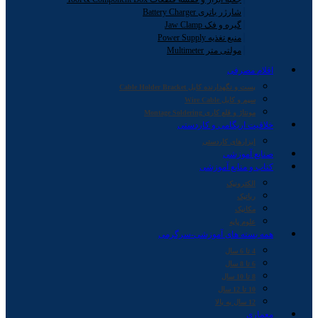
شارژر باتری Battery Charger
گیره و فک Jaw Clamp
منبع تغذیه Power Supply
مولتی متر Multimeter
اقلام مصرفی
بست و نگهدارنده کابل Cable Holder Bracket
سیم و کابل Wire Cable
مونتاژ و قلع کاری Montage Soldering
خلاقیت اریگامی و کاردستی
ابزارهای کاردستی
صنایع آموزشی
کتاب و منابع آموزشی
الکترونیک
رباتیک
مکانیک
علوم پایه
همه بسته های آموزشی-سرگرمی
4 تا 6 سال
6 تا 8 سال
8 تا 10 سال
10 تا 12 سال
12 سال به بالا
معماری