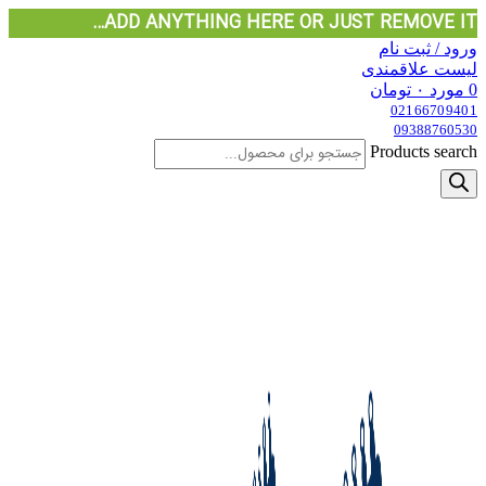
ADD ANYTHING HERE OR JUST REMOVE IT…
ورود / ثبت نام
لیست علاقمندی
0
مورد
۰
تومان
02166709401
09388760530
Products search