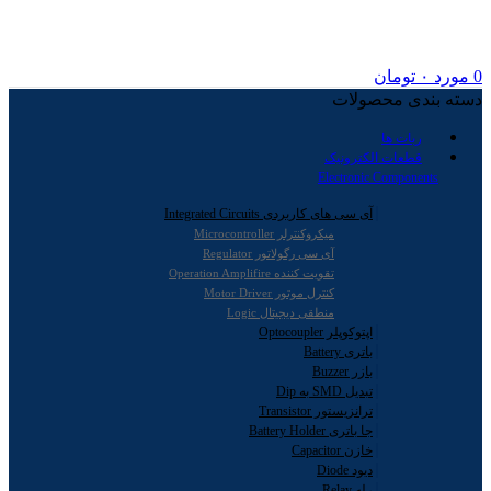
0
مورد
۰
تومان
دسته بندی محصولات
ربات ها
قطعات الکترونیک
Electronic Components
آی سی های کاربردی Integrated Circuits
میکروکنترلر Microcontroller
آی سی رگولاتور Regulator
تقویت کننده Operation Amplifire
کنترل موتور Motor Driver
منطقی دیجیتال Logic
اپتوکوپلر Optocoupler
باتری Battery
بازر Buzzer
تبدیل SMD به Dip
ترانزیستور Transistor
جا باتری Battery Holder
خازن Capacitor
دیود Diode
رله Relay