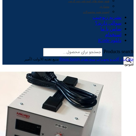
همه بسته های آموزشی-سرگرمی
معماری
لیست همه محصولات
نشریه ربوچیپ
سوالی دارید؟
تماس با ما
استخدام
دانلود iCode
Products search
خانه
ابزار آلات و تجهیزات
منبع تغذیه Power Supply
منبع تغذیه 30ولت 3آمپر
ناموجود