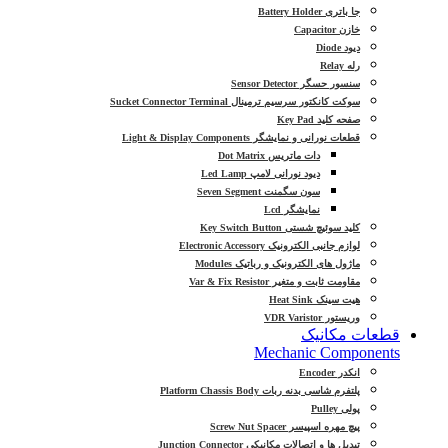
جا باتری Battery Holder
خازن Capacitor
دیود Diode
رله Relay
سنسور حسگر Sensor Detector
سوکت کانکتور سرسیم ترمینال Sucket Connector Terminal
صفحه کلید Key Pad
قطعات نورانی و نمایشگر Light & Display Components
دات ماتریس Dot Matrix
دیود نورانی لامپ Led Lamp
سون سگمنت Seven Segment
نمایشگر Lcd
کلید سوئیچ شستی Key Switch Button
لوازم جانبی الکترونیک Electronic Accessory
ماژول های الکترونیک و رباتیک Modules
مقاومت ثابت و متغیر Var & Fix Resistor
هیت سینک Heat Sink
وریستور VDR Varistor
قطعات مکانیک
Mechanic Components
انکدر Encoder
پلتفرم شاسی بدنه ربات Platform Chassis Body
پولی Pulley
پیچ مهره اسپیسر Screw Nut Spacer
تبدیل ها و اتصالات مکانیکی Junction Connector