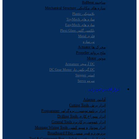
ساچمه Ballbear
سازه های مکانیکی Mechanical Structure
پلاستیکی Plastic
سازه های ToyMech
سازه های EasyMech
پلکسی گلس Plexi Glass
فلزی Metal
نی سازه
محرک ها Actuator
ملخ پروانه Propeller
موتور Motor
DC آرمیچر Armature
DC گیربکس دار DC Gear Motor
استپر Stepper
سروو Servo
ابزار آلات و تجهیزات
آداپتور Adaptor
ابزار برش Cutting Tools
ابزار برنامه نویسی ، پروگرامر Programmer
ابزار سوراخ کاری Drilling Tools
ابزار عمومی پرکاربرد General Tools
ابزار مونتاژ و سیم کشی Montage Wiring Tools
برد بورد و فیبر مسی Breadboard Fiber
جعبه ابزار و قفسه قطعات Tool & Component Box