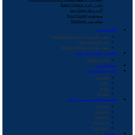
شارژر باتری Battery Charger
گیره و فک Jaw Clamp
منبع تغذیه Power Supply
مولتی متر Multimeter
اقلام مصرفی
بست و نگهدارنده کابل Cable Holder Bracket
سیم و کابل Wire Cable
مونتاژ و قلع کاری Montage Soldering
خلاقیت اریگامی و کاردستی
ابزارهای کاردستی
صنایع آموزشی
کتاب و منابع آموزشی
الکترونیک
رباتیک
مکانیک
علوم پایه
همه بسته های آموزشی-سرگرمی
4 تا 6 سال
6 تا 8 سال
8 تا 10 سال
10 تا 12 سال
12 سال به بالا
معماری