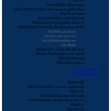
سنسور حسگر Sensor Detector
سوکت کانکتور سرسیم ترمینال Sucket Connector Terminal
صفحه کلید Key Pad
کلید سوئیچ شستی Key Switch Button
لوازم جانبی الکترونیک Electronic Accessory
قطعات نورانی و نمایشگر Light & Display Components
دات ماتریس Dot Matrix
دیود نورانی لامپ Led Lamp
سون سگمنت Seven Segment
نمایشگر Lcd
ماژول های الکترونیک و رباتیک Modules
مقاومت ثابت و متغیر Var & Fix Resistor
هیت سینک Heat Sink
وریستور VDR Varistor
قطعات مکانیک
Mechanic Components
انکدر Encoder
پلتفرم شاسی بدنه ربات Platform Chassis Body
پولی Pulley
پیچ مهره اسپیسر Screw Nut Spacer
تبدیل ها و اتصالات مکانیکی Junction Connector
چرخ Wheel
چرخ دنده Gear