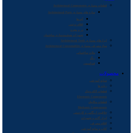
قطعات معماری Architectural Components
سازه های معماری Architectural Parts
آجرها
اقلام تزئینی
در و پنجره
تجهیزات هوشمندسازی ساختمان
ابزارهای معماری Architectural Tools
مواد مصرفی معماری Architectural Consumables
ملات ساختمانی
رنگ
فنداسیون
محصولات
صنایع آموزشی
ربات ها
قطعات الکترونیک
Electronic Components
قطعات مکانیک
Mechanic Components
خلاقیت اریگامی و کاردستی
ابزار آلات و تجهیزات
اقلام مصرفی
کتاب و منابع آموزشی