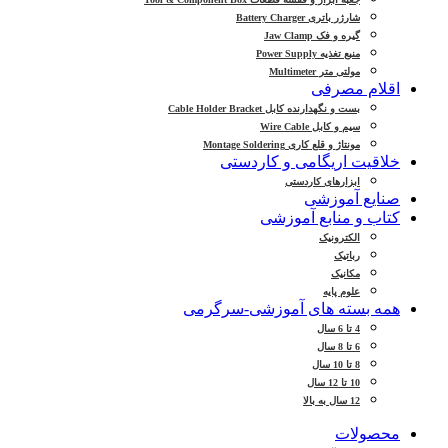
شارژر باتری Battery Charger
گیره و فک Jaw Clamp
منبع تغذیه Power Supply
مولتی متر Multimeter
اقلام مصرفی
بست و نگهدارنده کابل Cable Holder Bracket
سیم و کابل Wire Cable
مونتاژ و قلع کاری Montage Soldering
خلاقیت اریگامی و کاردستی
ابزارهای کاردستی
صنایع آموزشی
کتاب و منابع آموزشی
الکترونیک
رباتیک
مکانیک
علوم پایه
همه بسته های آموزشی-سرگرمی
4 تا 6 سال
6 تا 8 سال
8 تا 10 سال
10 تا 12 سال
12 سال به بالا
محصولات