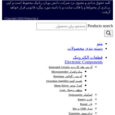
کلیه حقوق مـادی و معنوی نزد شرکت دانش پویان رباتیک محفوظ است و کپی
برداری از محتواها و یا قالب سایت و یا دامنه مورد پیگرد قانونی قرار خواهد
گرفت .
Copyright
2024 Robochip.ir
Products search
منو
دسته بندی محصولات
قطعات الکترونیک
Electronic Components
آی سی های کاربردی Integrated Circuits
میکروکنترلر Microcontroller
آی سی رگولاتور Regulator
تقویت کننده Operation Amplifire
کنترل موتور Motor Driver
منطقی دیجیتال Logic
اپتوکوپلر Optocoupler
باتری Battery
بازر Buzzer
تبدیل SMD به Dip
ترانزیستور Transistor