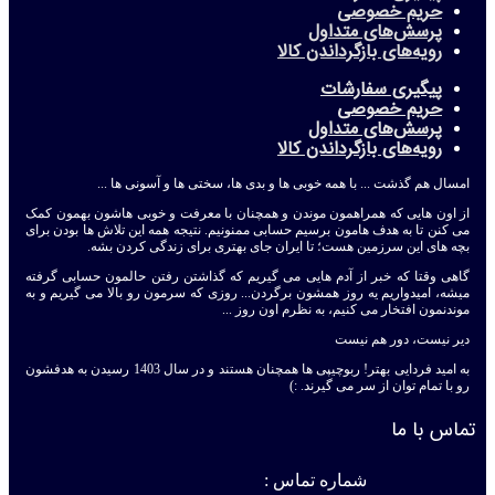
حریم خصوصی
پرسش‌های متداول
رویه‌های بازگرداندن کالا
پیگیری سفارشات
حریم خصوصی
پرسش‌های متداول
رویه‌های بازگرداندن کالا
امسال هم گذشت ... با همه خوبی ها و بدی ها، سختی ها و آسونی ها ...
از اون هایی که همراهمون موندن و همچنان با معرفت و خوبی هاشون بهمون کمک
می کنن تا به هدف هامون برسیم حسابی ممنونیم. نتیجه همه این تلاش ها بودن برای
بچه های این سرزمین هست؛ تا ایران جای بهتری برای زندگی کردن بشه.
گاهی وقتا که خبر از آدم هایی می گیریم که گذاشتن رفتن حالمون حسابی گرفته
میشه، امیدواریم یه روز همشون برگردن... روزی که سرمون رو بالا می گیریم و به
موندنمون افتخار می کنیم، به نظرم اون روز ...
دیر نیست، دور هم نیست
به امید فردایی بهتر! ربوچیپی ها همچنان هستند و در سال 1403 رسیدن به هدفشون
رو با تمام توان از سر می گیرند. :)
تماس با ما
شماره تماس :