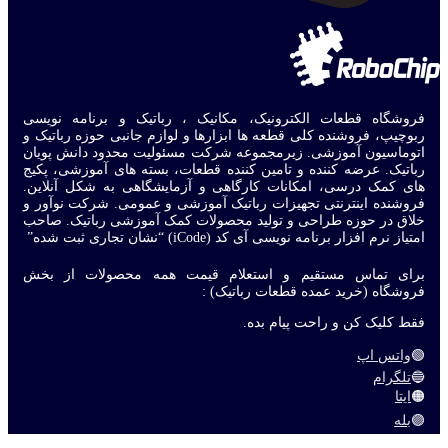
فروشگاه قطعات الکترونیک، مکانیک ، رباتیک و برنامه نویسی
ربوچیپ، فروشنده کلی قطعه ها ابزارها و لوازم جانبی حوزه رباتیک و
اتوماسیون آموزشی. زیرمجموعه شرکت مسئولیت محدود دانش پویان
رباتیک. عرضه کننده و تامین کننده قطعات، بسته های آموزشی، پکیج
های کمک درسی، امکانات کارگاهی و آزمایشگاهی به شکل آنلاین.
فروشنده اینترنتی تجهیزات رباتیک آموزشی و عمومی. شرکت نوآور و
خلاق در حوزه طراحی و تولید محصولات کمک آموزشی رباتیک. صاحب
امتیاز نرم افزار برنامه نویسی آی کد (iCode) “نشان تجاری ثبت شده”
برای تماس مستقیم و استعلام قیمت همه محصولات از بخش
فروشگاه (خرید عمده قطعات رباتیک) :
فقط کلیک کن و راحت پیام بده.
🟢
واتس اپ
🔵
تلگرام
🟠
ایتا
🟣
بله