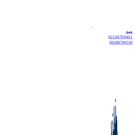
منو
02166709401
09388760530