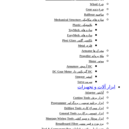
چرخ Wheel
چرخ دنده Gear
ساچمه Ballbear
سازه های مکانیکی Mechanical Structure
پلاستیکی Plastic
سازه های ToyMech
سازه های EasyMech
پلکسی گلس Plexi Glass
فلزی Metal
محرک ها Actuator
ملخ پروانه Propeller
موتور Motor
DC آرمیچر Armature
DC گیربکس دار DC Gear Motor
استپر Stepper
سروو Servo
ابزار آلات و تجهیزات
آداپتور Adaptor
ابزار برش Cutting Tools
ابزار برنامه نویسی ، پروگرامر Programmer
ابزار سوراخ کاری Drilling Tools
ابزار عمومی پرکاربرد General Tools
ابزار مونتاژ و سیم کشی Montage Wiring Tools
برد بورد و فیبر مسی Breadboard Fiber
جعبه ابزار و قفسه قطعات Tool & Component Box