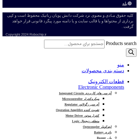
🟣
بله
کلیه حقوق مـادی و معنوی نزد شرکت دانش پویان رباتیک محفوظ است و کپی
برداری از محتواها و یا قالب سایت و یا دامنه مورد پیگرد قانونی قرار خواهد
گرفت .
Copyright
2024 Robochip.ir
Products search
منو
دسته بندی محصولات
قطعات الکترونیک
Electronic Components
آی سی های کاربردی Integrated Circuits
میکروکنترلر Microcontroller
آی سی رگولاتور Regulator
تقویت کننده Operation Amplifire
کنترل موتور Motor Driver
منطقی دیجیتال Logic
اپتوکوپلر Optocoupler
باتری Battery
بازر Buzzer