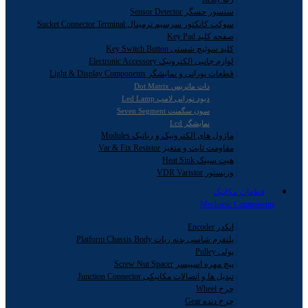
سنسور حسگر Sensor Detector
سوکت کانکتور سرسیم ترمینال Sucket Connector Terminal
صفحه کلید Key Pad
کلید سوئیچ شستی Key Switch Button
لوازم جانبی الکترونیک Electronic Accessory
قطعات نورانی و نمایشگر Light & Display Components
دات ماتریس Dot Matrix
دیود نورانی لامپ Led Lamp
سون سگمنت Seven Segment
نمایشگر Lcd
ماژول های الکترونیک و رباتیک Modules
مقاومت ثابت و متغیر Var & Fix Resistor
هیت سینک Heat Sink
وریستور VDR Varistor
قطعات مکانیک
Mechanic Components
انکدر Encoder
پلتفرم شاسی بدنه ربات Platform Chassis Body
پولی Pulley
پیچ مهره اسپیسر Screw Nut Spacer
تبدیل ها و اتصالات مکانیکی Junction Connector
چرخ Wheel
چرخ دنده Gear