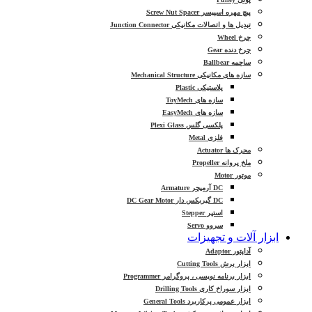
پیچ مهره اسپیسر Screw Nut Spacer
تبدیل ها و اتصالات مکانیکی Junction Connector
چرخ Wheel
چرخ دنده Gear
ساچمه Ballbear
سازه های مکانیکی Mechanical Structure
پلاستیکی Plastic
سازه های ToyMech
سازه های EasyMech
پلکسی گلس Plexi Glass
فلزی Metal
محرک ها Actuator
ملخ پروانه Propeller
موتور Motor
DC آرمیچر Armature
DC گیربکس دار DC Gear Motor
استپر Stepper
سروو Servo
ابزار آلات و تجهیزات
آداپتور Adaptor
ابزار برش Cutting Tools
ابزار برنامه نویسی ، پروگرامر Programmer
ابزار سوراخ کاری Drilling Tools
ابزار عمومی پرکاربرد General Tools