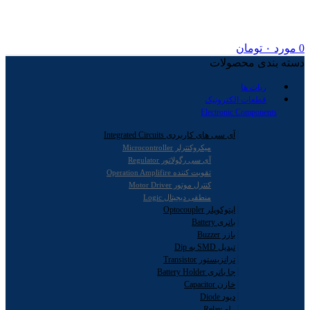
0
مورد
۰
تومان
دسته بندی محصولات
ربات ها
قطعات الکترونیک
Electronic Components
آی سی های کاربردی Integrated Circuits
میکروکنترلر Microcontroller
آی سی رگولاتور Regulator
تقویت کننده Operation Amplifire
کنترل موتور Motor Driver
منطقی دیجیتال Logic
اپتوکوپلر Optocoupler
باتری Battery
بازر Buzzer
تبدیل SMD به Dip
ترانزیستور Transistor
جا باتری Battery Holder
خازن Capacitor
دیود Diode
رله Relay