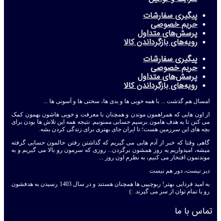
پیگیری سفارشات
حریم خصوصی
پرسش‌های متداول
رویه‌های بازگرداندن کالا
پیگیری سفارشات
حریم خصوصی
پرسش‌های متداول
رویه‌های بازگرداندن کالا
امسال هم گذشت ... با همه خوبی ها و بدی ها، سختی ها و آسونی ها ...
از اون هایی که همراهمون موندن و همچنان با معرفت و خوبی هاشون بهمون کمک
می کنن تا به هدف هامون برسیم حسابی ممنونیم. نتیجه همه این تلاش ها بودن برای
بچه های این سرزمین هست؛ تا ایران جای بهتری برای زندگی کردن بشه.
گاهی وقتا که خبر از آدم هایی می گیریم که گذاشتن رفتن حالمون حسابی گرفته
میشه، امیدواریم یه روز همشون برگردن... روزی که سرمون رو بالا می گیریم و به
موندنمون افتخار می کنیم، به نظرم اون روز ...
دیر نیست، دور هم نیست
به امید فردایی بهتر! ربوچیپی ها همچنان هستند و در سال 1403 رسیدن به هدفشون
رو با تمام توان از سر می گیرند. :)
تماس با ما