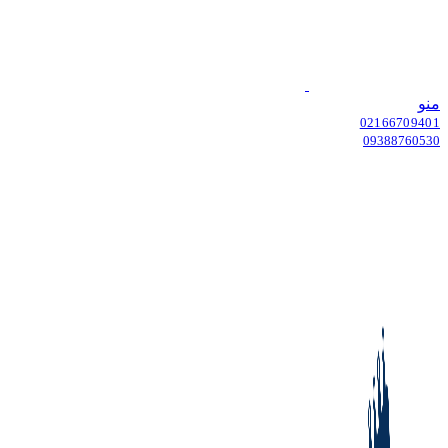
منو
02166709401
09388760530