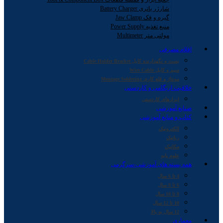
شارژر باتری Battery Charger
گیره و فک Jaw Clamp
منبع تغذیه Power Supply
مولتی متر Multimeter
اقلام مصرفی
بست و نگهدارنده کابل Cable Holder Bracket
سیم و کابل Wire Cable
مونتاژ و قلع کاری Montage Soldering
خلاقیت اریگامی و کاردستی
ابزارهای کاردستی
صنایع آموزشی
کتاب و منابع آموزشی
الکترونیک
رباتیک
مکانیک
علوم پایه
همه بسته های آموزشی-سرگرمی
4 تا 6 سال
6 تا 8 سال
8 تا 10 سال
10 تا 12 سال
12 سال به بالا
معماری