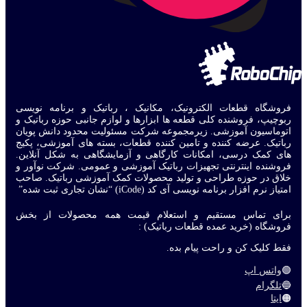
فروشگاه قطعات الکترونیک، مکانیک ، رباتیک و برنامه نویسی
ربوچیپ، فروشنده کلی قطعه ها ابزارها و لوازم جانبی حوزه رباتیک و
اتوماسیون آموزشی. زیرمجموعه شرکت مسئولیت محدود دانش پویان
رباتیک. عرضه کننده و تامین کننده قطعات، بسته های آموزشی، پکیج
های کمک درسی، امکانات کارگاهی و آزمایشگاهی به شکل آنلاین.
فروشنده اینترنتی تجهیزات رباتیک آموزشی و عمومی. شرکت نوآور و
خلاق در حوزه طراحی و تولید محصولات کمک آموزشی رباتیک. صاحب
امتیاز نرم افزار برنامه نویسی آی کد (iCode) “نشان تجاری ثبت شده”
برای تماس مستقیم و استعلام قیمت همه محصولات از بخش
فروشگاه (خرید عمده قطعات رباتیک) :
فقط کلیک کن و راحت پیام بده.
🟢
واتس اپ
🔵
تلگرام
🟠
ایتا