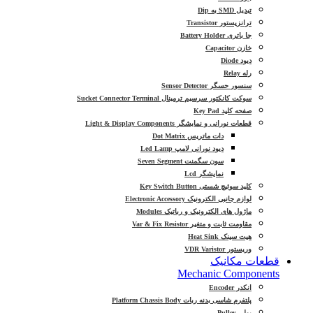
تبدیل SMD به Dip
ترانزیستور Transistor
جا باتری Battery Holder
خازن Capacitor
دیود Diode
رله Relay
سنسور حسگر Sensor Detector
سوکت کانکتور سرسیم ترمینال Sucket Connector Terminal
صفحه کلید Key Pad
قطعات نورانی و نمایشگر Light & Display Components
دات ماتریس Dot Matrix
دیود نورانی لامپ Led Lamp
سون سگمنت Seven Segment
نمایشگر Lcd
کلید سوئیچ شستی Key Switch Button
لوازم جانبی الکترونیک Electronic Accessory
ماژول های الکترونیک و رباتیک Modules
مقاومت ثابت و متغیر Var & Fix Resistor
هیت سینک Heat Sink
وریستور VDR Varistor
قطعات مکانیک
Mechanic Components
انکدر Encoder
پلتفرم شاسی بدنه ربات Platform Chassis Body
پولی Pulley