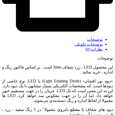
توضیحات
توضیحات تکمیلی
نظرات (0)
توضیحات
این محصول LED ، زرد شفاف 3mm است . بر اساس فاکتور رنگ و
اندازه ، خرید نمائید .
«دیود نور افشان» (Light Emitting Diode) یا LED، نوع خاصی از
دیودها است. که مشخصات الکتریکی بسیار مشابهی با یک دیود دارد.
این به این معنی است که یک LED، جریان را در جهت مستقیم عبور
خواهد داد. اما آن را در جهت معکوس سد خواهد کرد. LED ها
معمولا از لحاظ اندازه و رنگ دسته‌بندی می‌شوند.
دیود های شفاف با مقطع دایروی معمولا ً در 5 رنگ سفید ، زرد ،
قرمز ، سبز و آبی موجودند .