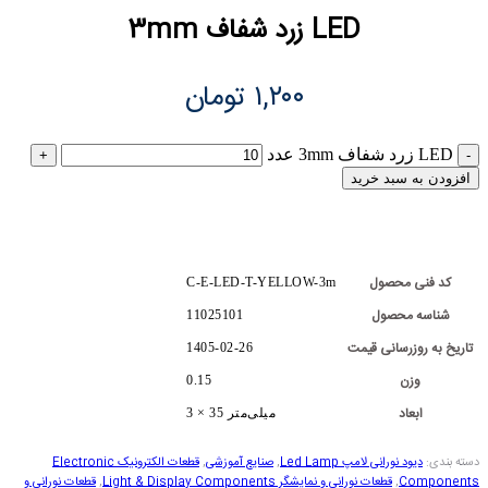
LED زرد شفاف 3mm
۱,۲۰۰
تومان
LED زرد شفاف 3mm عدد
افزودن به سبد خرید
کد فنی محصول
C-E-LED-T-YELLOW-3m
شناسه محصول
11025101
تاریخ به روزرسانی قیمت
1405-02-26
وزن
0.15
ابعاد
3 × 35 میلی‌متر
دسته بندی:
دیود نورانی لامپ Led Lamp
,
صنایع آموزشی
,
قطعات الکترونیک Electronic
Components
,
قطعات نورانی و نمایشگر Light & Display Components
,
قطعات نورانی و