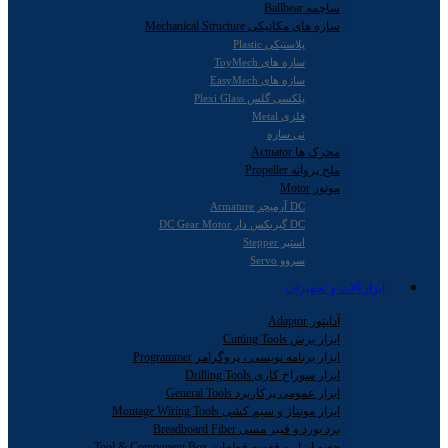
ساچمه Ballbear
سازه های مکانیکی Mechanical Structure
پلاستیکی Plastic
سازه های ToyMech
سازه های EasyMech
پلکسی گلس Plexi Glass
فلزی Metal
نی سازه
محرک ها Actuator
ملخ پروانه Propeller
موتور Motor
DC آرمیچر Armature
DC گیربکس دار DC Gear Motor
استپر Stepper
سروو Servo
ابزار آلات و تجهیزات
آداپتور Adaptor
ابزار برش Cutting Tools
ابزار برنامه نویسی ، پروگرامر Programmer
ابزار سوراخ کاری Drilling Tools
ابزار عمومی پرکاربرد General Tools
ابزار مونتاژ و سیم کشی Montage Wiring Tools
برد بورد و فیبر مسی Breadboard Fiber
جعبه ابزار و قفسه قطعات Tool & Component Box