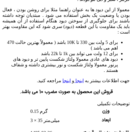
معمولا از این دیود ها به عنوان راهنما مثلا برای روشن بودن ، فعال
بودن یا وضعیت یک بخش استفاده می شود . مبتدیان توجه داشته
باشند برای جلوگیری از سوختن دیود هنگام استفاده از آن همیشه
باید یک مقاومت با این قطعه (دیود) سری شود که این مقاومت بهتر
است :
برای 5 ولت بین 330 تا 10K باشد ( معمولاً بهترین حالت 470
اهم می باشد )
برای 12 ولت می تواند بین 1k تا 22k باشد
دیود های عادی معمولا ولتاژ شکست پایین تر و دیود های
پرنور معمولا ولتاژ شکست و نور بیشتری داشته و شفاف
هستند .
جهت اطلاعات بیشتر به
اینجا
و
اینجا
مراجعه کنید.
قروش این محصول به صورت مضرب 10 می باشد.
توضیحات تکمیلی
وزن
0.15 گرم
ابعاد
3 × 35 میلی‌متر