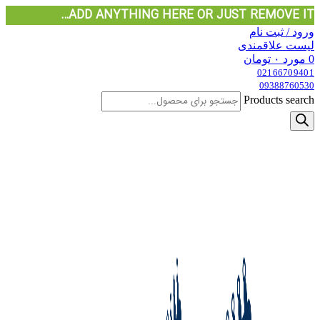
ADD ANYTHING HERE OR JUST REMOVE IT…
ورود / ثبت نام
لیست علاقمندی
0
مورد
۰
تومان
02166709401
09388760530
Products search