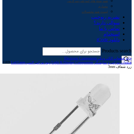
همه بسته های آموزشی-سرگرمی
معماری
لیست همه محصولات
نشریه ربوچیپ
سوالی دارید؟
تماس با ما
استخدام
دانلود iCode
Products search
خانه
قطعات الکترونیک Electronic Components
قطعات نورانی و نمایشگر Light & Display Components
دیود نورانی لامپ Led Lamp
LED
زرد شفاف 3mm