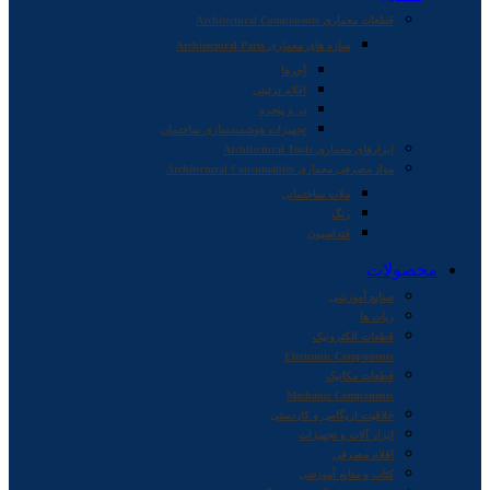
قطعات معماری Architectural Components
سازه های معماری Architectural Parts
آجرها
اقلام تزئینی
در و پنجره
تجهیزات هوشمندسازی ساختمان
ابزارهای معماری Architectural Tools
مواد مصرفی معماری Architectural Consumables
ملات ساختمانی
رنگ
فنداسیون
محصولات
صنایع آموزشی
ربات ها
قطعات الکترونیک
Electronic Components
قطعات مکانیک
Mechanic Components
خلاقیت اریگامی و کاردستی
ابزار آلات و تجهیزات
اقلام مصرفی
کتاب و منابع آموزشی