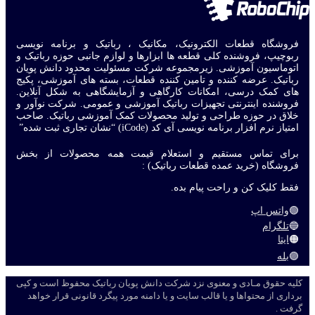
فروشگاه قطعات الکترونیک، مکانیک ، رباتیک و برنامه نویسی
ربوچیپ، فروشنده کلی قطعه ها ابزارها و لوازم جانبی حوزه رباتیک و
اتوماسیون آموزشی. زیرمجموعه شرکت مسئولیت محدود دانش پویان
رباتیک. عرضه کننده و تامین کننده قطعات، بسته های آموزشی، پکیج
های کمک درسی، امکانات کارگاهی و آزمایشگاهی به شکل آنلاین.
فروشنده اینترنتی تجهیزات رباتیک آموزشی و عمومی. شرکت نوآور و
خلاق در حوزه طراحی و تولید محصولات کمک آموزشی رباتیک. صاحب
امتیاز نرم افزار برنامه نویسی آی کد (iCode) “نشان تجاری ثبت شده”
برای تماس مستقیم و استعلام قیمت همه محصولات از بخش
فروشگاه (خرید عمده قطعات رباتیک) :
فقط کلیک کن و راحت پیام بده.
🟢
واتس اپ
🔵
تلگرام
🟠
ایتا
🟣
بله
کلیه حقوق مـادی و معنوی نزد شرکت دانش پویان رباتیک محفوظ است و کپی
برداری از محتواها و یا قالب سایت و یا دامنه مورد پیگرد قانونی قرار خواهد
گرفت .