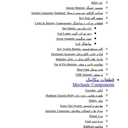
رله Relay
سنسور حسگر Sensor Detector
سوکت کانکتور سرسیم ترمینال Sucket Connector Terminal
صفحه کلید Key Pad
قطعات نورانی و نمایشگر Light & Display Components
دات ماتریس Dot Matrix
دیود نورانی لامپ Led Lamp
سون سگمنت Seven Segment
نمایشگر Lcd
کلید سوئیچ شستی Key Switch Button
لوازم جانبی الکترونیک Electronic Accessory
ماژول های الکترونیک و رباتیک Modules
مقاومت ثابت و متغیر Var & Fix Resistor
هیت سینک Heat Sink
وریستور VDR Varistor
قطعات مکانیک
Mechanic Components
انکدر Encoder
پلتفرم شاسی بدنه ربات Platform Chassis Body
پولی Pulley
پیچ مهره اسپیسر Screw Nut Spacer
تبدیل ها و اتصالات مکانیکی Junction Connector
چرخ Wheel
چرخ دنده Gear
ساچمه Ballbear