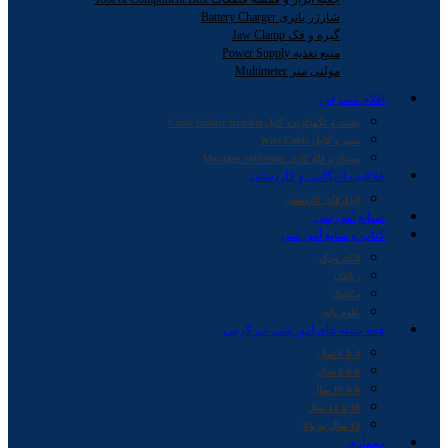
شارژر باتری Battery Charger
گیره و فک Jaw Clamp
منبع تغذیه Power Supply
مولتی متر Multimeter
اقلام مصرفی
بست و نگهدارنده کابل Cable Holder Bracket
سیم و کابل Wire Cable
مونتاژ و قلع کاری Montage Soldering
خلاقیت اریگامی و کاردستی
ابزارهای کاردستی
صنایع آموزشی
کتاب و منابع آموزشی
الکترونیک
رباتیک
مکانیک
علوم پایه
همه بسته های آموزشی-سرگرمی
4 تا 6 سال
6 تا 8 سال
8 تا 10 سال
10 تا 12 سال
12 سال به بالا
معماری