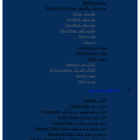
ساچمه Ballbear
سازه های مکانیکی Mechanical Structure
پلاستیکی Plastic
سازه های ToyMech
سازه های EasyMech
پلکسی گلس Plexi Glass
فلزی Metal
نی سازه
محرک ها Actuator
ملخ پروانه Propeller
موتور Motor
DC آرمیچر Armature
DC گیربکس دار DC Gear Motor
استپر Stepper
سروو Servo
ابزار آلات و تجهیزات
آداپتور Adaptor
ابزار برش Cutting Tools
ابزار برنامه نویسی ، پروگرامر Programmer
ابزار سوراخ کاری Drilling Tools
ابزار عمومی پرکاربرد General Tools
ابزار مونتاژ و سیم کشی Montage Wiring Tools
برد بورد و فیبر مسی Breadboard Fiber
جعبه ابزار و قفسه قطعات Tool & Component Box