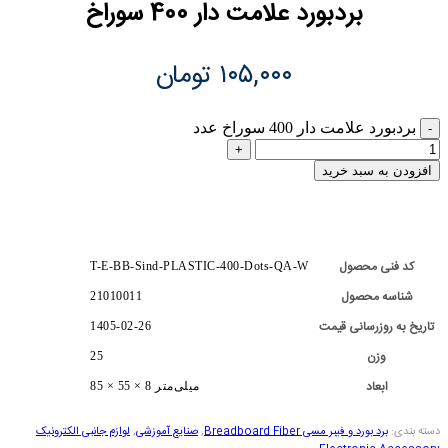
بردبورد علامت دار 400 سوراخ
۱۰۵,۰۰۰
تومان
بردبورد علامت دار 400 سوراخ عدد
افزودن به سبد خرید
کد فنی محصول
T-E-BB-Sind-PLASTIC-400-Dots-QA-W
شناسه محصول
21010011
تاریخ به روزرسانی قیمت
1405-02-26
وزن
25
ابعاد
85 × 55 × 8 میلی‌متر
دسته بندی:
برد بورد و فیبر مسی Breadboard Fiber
,
صنایع آموزشی
,
لوازم جانبی الکترونیک