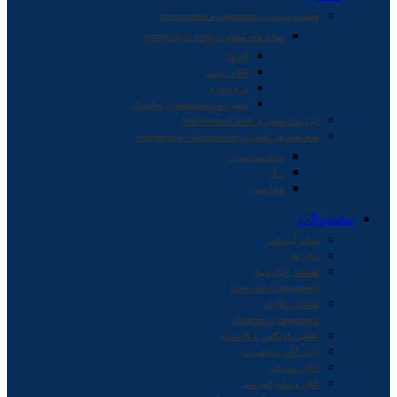
قطعات معماری Architectural Components
سازه های معماری Architectural Parts
آجرها
اقلام تزئینی
در و پنجره
تجهیزات هوشمندسازی ساختمان
ابزارهای معماری Architectural Tools
مواد مصرفی معماری Architectural Consumables
ملات ساختمانی
رنگ
فنداسیون
محصولات
صنایع آموزشی
ربات ها
قطعات الکترونیک
Electronic Components
قطعات مکانیک
Mechanic Components
خلاقیت اریگامی و کاردستی
ابزار آلات و تجهیزات
اقلام مصرفی
کتاب و منابع آموزشی