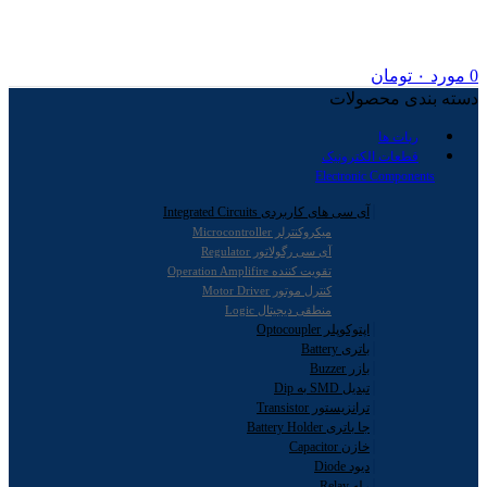
0
مورد
۰
تومان
دسته بندی محصولات
ربات ها
قطعات الکترونیک
Electronic Components
آی سی های کاربردی Integrated Circuits
میکروکنترلر Microcontroller
آی سی رگولاتور Regulator
تقویت کننده Operation Amplifire
کنترل موتور Motor Driver
منطقی دیجیتال Logic
اپتوکوپلر Optocoupler
باتری Battery
بازر Buzzer
تبدیل SMD به Dip
ترانزیستور Transistor
جا باتری Battery Holder
خازن Capacitor
دیود Diode
رله Relay