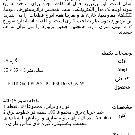
آسان است. این بردبورد قابل استفاده مجدد برای ساخت سریع
نمونه اولیه یک مدار الکترونیکی است. همچنین ترانزیستورها، دیودها،
LEDها، مقاومتها، خازن ها و تقریبا همه انواع قطعات را می پذیرید.
این بردبورد بدون نیاز به لحیم کاری است. و فاصله استاندارد سوراخ
2.54 میلی متری دارد، همچنین چندین بربورد را می توان به هم
چسباند.
توضیحات تکمیلی
وزن
25 گرم
ابعاد
85 × 55 × 8 میلی‌متر
کد فنی
T-E-BB-Sind-PLASTIC-400-Dots-QA-W
محصول
400 نقطه (سوراخ)
مشخصات
1 نوار دو برابر ، مجموعا 300 نقطه
2 خط جریان برق، مجموعا 100 نقطه در خطوط برق
کلی
ایده آل برای نمونه سازی و آزمایش با شیلدهای Arduino
5. محفظه پلاستیکی، گیره های تماس فلزی
نظرات (0)