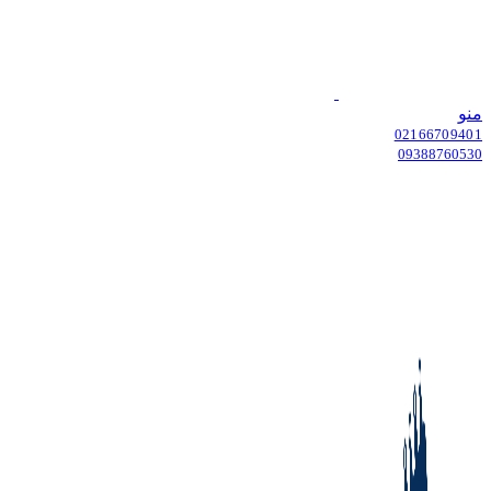
منو
02166709401
09388760530