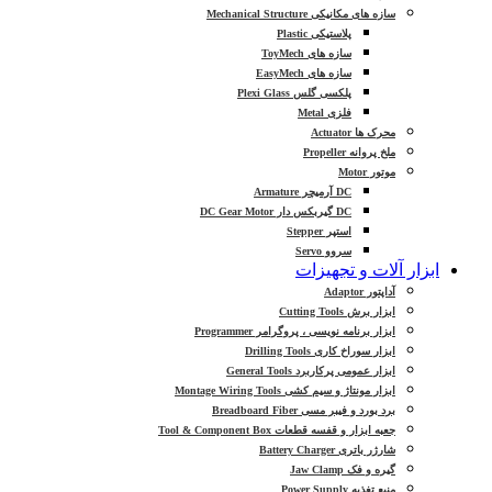
سازه های مکانیکی Mechanical Structure
پلاستیکی Plastic
سازه های ToyMech
سازه های EasyMech
پلکسی گلس Plexi Glass
فلزی Metal
محرک ها Actuator
ملخ پروانه Propeller
موتور Motor
DC آرمیچر Armature
DC گیربکس دار DC Gear Motor
استپر Stepper
سروو Servo
ابزار آلات و تجهیزات
آداپتور Adaptor
ابزار برش Cutting Tools
ابزار برنامه نویسی ، پروگرامر Programmer
ابزار سوراخ کاری Drilling Tools
ابزار عمومی پرکاربرد General Tools
ابزار مونتاژ و سیم کشی Montage Wiring Tools
برد بورد و فیبر مسی Breadboard Fiber
جعبه ابزار و قفسه قطعات Tool & Component Box
شارژر باتری Battery Charger
گیره و فک Jaw Clamp
منبع تغذیه Power Supply