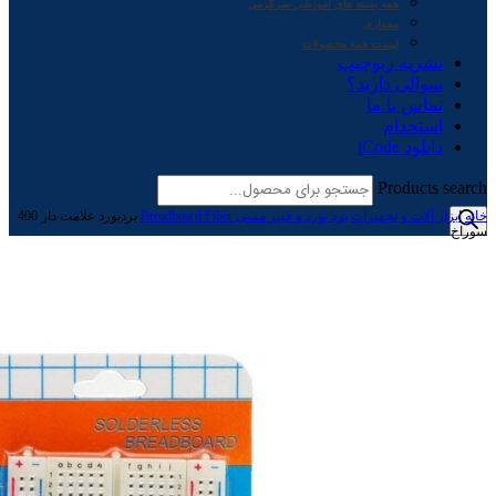
همه بسته های آموزشی-سرگرمی
معماری
لیست همه محصولات
نشریه ربوچیپ
سوالی دارید؟
تماس با ما
استخدام
دانلود iCode
Products search
خانه
ابزار آلات و تجهیزات
برد بورد و فیبر مسی Breadboard Fiber
بردبورد علامت دار 400
سوراخ