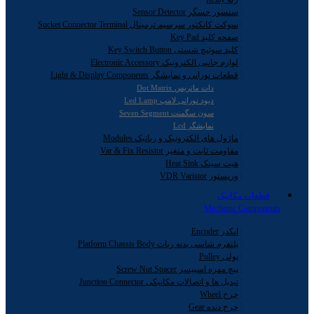
سنسور حسگر Sensor Detector
سوکت کانکتور سرسیم ترمینال Sucket Connector Terminal
صفحه کلید Key Pad
کلید سوئیچ شستی Key Switch Button
لوازم جانبی الکترونیک Electronic Accessory
قطعات نورانی و نمایشگر Light & Display Components
دات ماتریس Dot Matrix
دیود نورانی لامپ Led Lamp
سون سگمنت Seven Segment
نمایشگر Lcd
ماژول های الکترونیک و رباتیک Modules
مقاومت ثابت و متغیر Var & Fix Resistor
هیت سینک Heat Sink
وریستور VDR Varistor
قطعات مکانیک
Mechanic Components
انکدر Encoder
پلتفرم شاسی بدنه ربات Platform Chassis Body
پولی Pulley
پیچ مهره اسپیسر Screw Nut Spacer
تبدیل ها و اتصالات مکانیکی Junction Connector
چرخ Wheel
چرخ دنده Gear