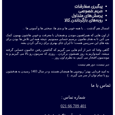
پیگیری سفارشات
حریم خصوصی
پرسش‌های متداول
رویه‌های بازگرداندن کالا
امسال هم گذشت ... با همه خوبی ها و بدی ها، سختی ها و آسونی ها ...
از اون هایی که همراهمون موندن و همچنان با معرفت و خوبی هاشون بهمون کمک
می کنن تا به هدف هامون برسیم حسابی ممنونیم. نتیجه همه این تلاش ها بودن برای
بچه های این سرزمین هست؛ تا ایران جای بهتری برای زندگی کردن بشه.
گاهی وقتا که خبر از آدم هایی می گیریم که گذاشتن رفتن حالمون حسابی گرفته
میشه، امیدواریم یه روز همشون برگردن... روزی که سرمون رو بالا می گیریم و به
موندنمون افتخار می کنیم، به نظرم اون روز ...
دیر نیست، دور هم نیست
به امید فردایی بهتر! ربوچیپی ها همچنان هستند و در سال 1403 رسیدن به هدفشون
رو با تمام توان از سر می گیرند. :)
تماس با ما
شماره تماس :
401 709 66 021