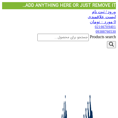
ADD ANYTHING HERE OR JUST REMOVE IT…
ورود / ثبت نام
لیست علاقمندی
0
مورد
۰
تومان
02166709401
09388760530
Products search