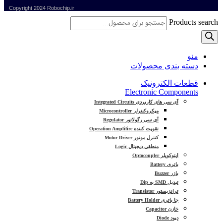
Copyright
2024 Robochip.ir
Products search
منو
دسته بندی محصولات
قطعات الکترونیک
Electronic Components
آی سی های کاربردی Integrated Circuits
میکروکنترلر Microcontroller
آی سی رگولاتور Regulator
تقویت کننده Operation Amplifire
کنترل موتور Motor Driver
منطقی دیجیتال Logic
اپتوکوپلر Optocoupler
باتری Battery
بازر Buzzer
تبدیل SMD به Dip
ترانزیستور Transistor
جا باتری Battery Holder
خازن Capacitor
دیود Diode