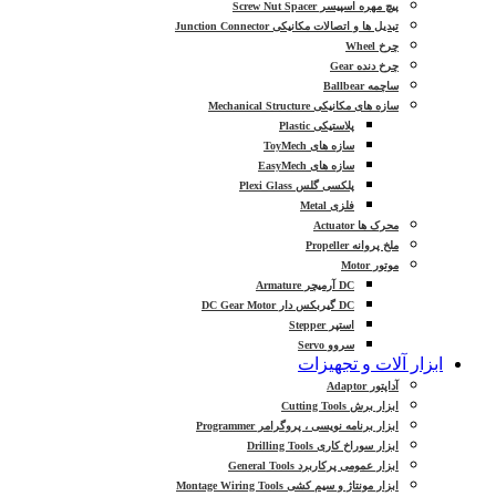
پیچ مهره اسپیسر Screw Nut Spacer
تبدیل ها و اتصالات مکانیکی Junction Connector
چرخ Wheel
چرخ دنده Gear
ساچمه Ballbear
سازه های مکانیکی Mechanical Structure
پلاستیکی Plastic
سازه های ToyMech
سازه های EasyMech
پلکسی گلس Plexi Glass
فلزی Metal
محرک ها Actuator
ملخ پروانه Propeller
موتور Motor
DC آرمیچر Armature
DC گیربکس دار DC Gear Motor
استپر Stepper
سروو Servo
ابزار آلات و تجهیزات
آداپتور Adaptor
ابزار برش Cutting Tools
ابزار برنامه نویسی ، پروگرامر Programmer
ابزار سوراخ کاری Drilling Tools
ابزار عمومی پرکاربرد General Tools
ابزار مونتاژ و سیم کشی Montage Wiring Tools