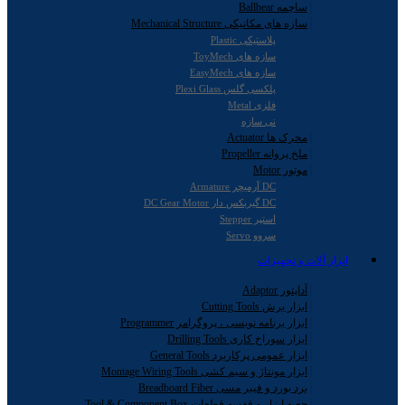
ساچمه Ballbear
سازه های مکانیکی Mechanical Structure
پلاستیکی Plastic
سازه های ToyMech
سازه های EasyMech
پلکسی گلس Plexi Glass
فلزی Metal
نی سازه
محرک ها Actuator
ملخ پروانه Propeller
موتور Motor
DC آرمیچر Armature
DC گیربکس دار DC Gear Motor
استپر Stepper
سروو Servo
ابزار آلات و تجهیزات
آداپتور Adaptor
ابزار برش Cutting Tools
ابزار برنامه نویسی ، پروگرامر Programmer
ابزار سوراخ کاری Drilling Tools
ابزار عمومی پرکاربرد General Tools
ابزار مونتاژ و سیم کشی Montage Wiring Tools
برد بورد و فیبر مسی Breadboard Fiber
جعبه ابزار و قفسه قطعات Tool & Component Box