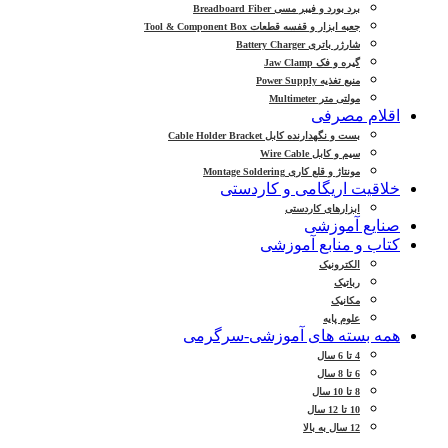
برد بورد و فیبر مسی Breadboard Fiber
جعبه ابزار و قفسه قطعات Tool & Component Box
شارژر باتری Battery Charger
گیره و فک Jaw Clamp
منبع تغذیه Power Supply
مولتی متر Multimeter
اقلام مصرفی
بست و نگهدارنده کابل Cable Holder Bracket
سیم و کابل Wire Cable
مونتاژ و قلع کاری Montage Soldering
خلاقیت اریگامی و کاردستی
ابزارهای کاردستی
صنایع آموزشی
کتاب و منابع آموزشی
الکترونیک
رباتیک
مکانیک
علوم پایه
همه بسته های آموزشی-سرگرمی
4 تا 6 سال
6 تا 8 سال
8 تا 10 سال
10 تا 12 سال
12 سال به بالا