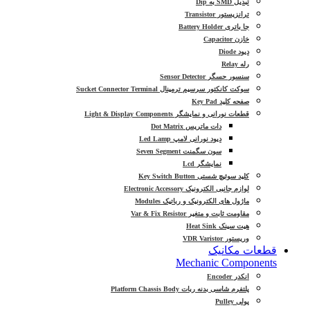
تبدیل SMD به Dip
ترانزیستور Transistor
جا باتری Battery Holder
خازن Capacitor
دیود Diode
رله Relay
سنسور حسگر Sensor Detector
سوکت کانکتور سرسیم ترمینال Sucket Connector Terminal
صفحه کلید Key Pad
قطعات نورانی و نمایشگر Light & Display Components
دات ماتریس Dot Matrix
دیود نورانی لامپ Led Lamp
سون سگمنت Seven Segment
نمایشگر Lcd
کلید سوئیچ شستی Key Switch Button
لوازم جانبی الکترونیک Electronic Accessory
ماژول های الکترونیک و رباتیک Modules
مقاومت ثابت و متغیر Var & Fix Resistor
هیت سینک Heat Sink
وریستور VDR Varistor
قطعات مکانیک
Mechanic Components
انکدر Encoder
پلتفرم شاسی بدنه ربات Platform Chassis Body
پولی Pulley