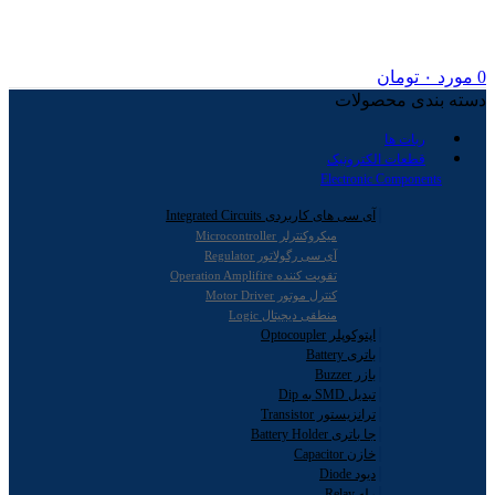
0
مورد
۰
تومان
دسته بندی محصولات
ربات ها
قطعات الکترونیک
Electronic Components
آی سی های کاربردی Integrated Circuits
میکروکنترلر Microcontroller
آی سی رگولاتور Regulator
تقویت کننده Operation Amplifire
کنترل موتور Motor Driver
منطقی دیجیتال Logic
اپتوکوپلر Optocoupler
باتری Battery
بازر Buzzer
تبدیل SMD به Dip
ترانزیستور Transistor
جا باتری Battery Holder
خازن Capacitor
دیود Diode
رله Relay