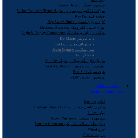
سنسور حسگر Sensor Detector
سوکت کانکتور سرسیم ترمینال Sucket Connector Terminal
صفحه کلید Key Pad
کلید سوئیچ شستی Key Switch Button
لوازم جانبی الکترونیک Electronic Accessory
قطعات نورانی و نمایشگر Light & Display Components
دات ماتریس Dot Matrix
دیود نورانی لامپ Led Lamp
سون سگمنت Seven Segment
نمایشگر Lcd
ماژول های الکترونیک و رباتیک Modules
مقاومت ثابت و متغیر Var & Fix Resistor
هیت سینک Heat Sink
وریستور VDR Varistor
قطعات مکانیک
Mechanic Components
انکدر Encoder
پلتفرم شاسی بدنه ربات Platform Chassis Body
پولی Pulley
پیچ مهره اسپیسر Screw Nut Spacer
تبدیل ها و اتصالات مکانیکی Junction Connector
چرخ Wheel
چرخ دنده Gear