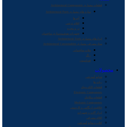
قطعات معماری Architectural Components
سازه های معماری Architectural Parts
آجرها
اقلام تزئینی
در و پنجره
تجهیزات هوشمندسازی ساختمان
ابزارهای معماری Architectural Tools
مواد مصرفی معماری Architectural Consumables
ملات ساختمانی
رنگ
فنداسیون
محصولات
صنایع آموزشی
ربات ها
قطعات الکترونیک
Electronic Components
قطعات مکانیک
Mechanic Components
خلاقیت اریگامی و کاردستی
ابزار آلات و تجهیزات
اقلام مصرفی
کتاب و منابع آموزشی