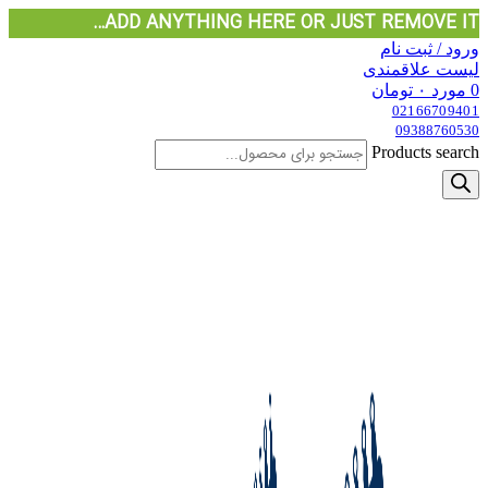
ADD ANYTHING HERE OR JUST REMOVE IT…
ورود / ثبت نام
لیست علاقمندی
0
مورد
۰
تومان
02166709401
09388760530
Products search