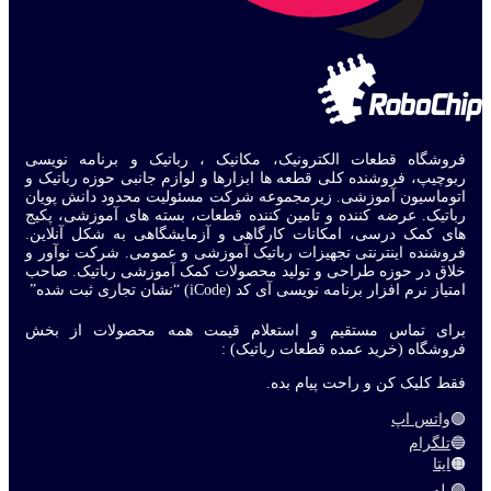
فروشگاه قطعات الکترونیک، مکانیک ، رباتیک و برنامه نویسی
ربوچیپ، فروشنده کلی قطعه ها ابزارها و لوازم جانبی حوزه رباتیک و
اتوماسیون آموزشی. زیرمجموعه شرکت مسئولیت محدود دانش پویان
رباتیک. عرضه کننده و تامین کننده قطعات، بسته های آموزشی، پکیج
های کمک درسی، امکانات کارگاهی و آزمایشگاهی به شکل آنلاین.
فروشنده اینترنتی تجهیزات رباتیک آموزشی و عمومی. شرکت نوآور و
خلاق در حوزه طراحی و تولید محصولات کمک آموزشی رباتیک. صاحب
امتیاز نرم افزار برنامه نویسی آی کد (iCode) “نشان تجاری ثبت شده”
برای تماس مستقیم و استعلام قیمت همه محصولات از بخش
فروشگاه (خرید عمده قطعات رباتیک) :
فقط کلیک کن و راحت پیام بده.
🟢
واتس اپ
🔵
تلگرام
🟠
ایتا
🟣
بله