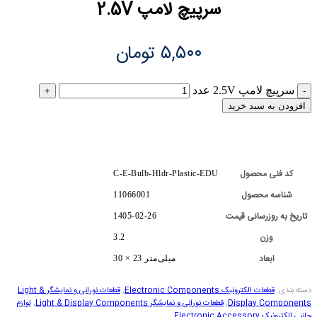
سرپیچ لامپ 2.5V
۵,۵۰۰
تومان
سرپیچ لامپ 2.5V عدد
افزودن به سبد خرید
کد فنی محصول
C-E-Bulb-Hldr-Plastic-EDU
شناسه محصول
11066001
تاریخ به روزرسانی قیمت
1405-02-26
وزن
3.2
ابعاد
30 × 23 میلی‌متر
دسته بندی:
قطعات الکترونیک Electronic Components
,
قطعات نورانی و نمایشگر Light &
Display Components
,
قطعات نورانی و نمایشگر Light & Display Components
,
لوازم
جانبی الکترونیک Electronic Accessory