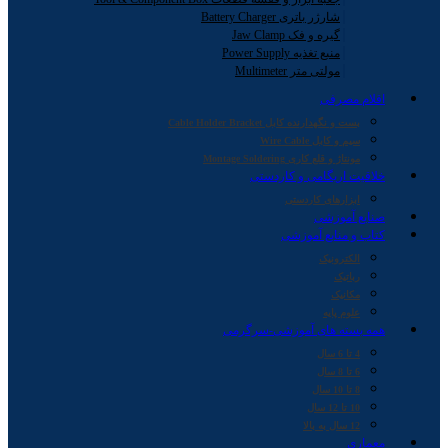
شارژر باتری Battery Charger
گیره و فک Jaw Clamp
منبع تغذیه Power Supply
مولتی متر Multimeter
اقلام مصرفی
بست و نگهدارنده کابل Cable Holder Bracket
سیم و کابل Wire Cable
مونتاژ و قلع کاری Montage Soldering
خلاقیت اریگامی و کاردستی
ابزارهای کاردستی
صنایع آموزشی
کتاب و منابع آموزشی
الکترونیک
رباتیک
مکانیک
علوم پایه
همه بسته های آموزشی-سرگرمی
4 تا 6 سال
6 تا 8 سال
8 تا 10 سال
10 تا 12 سال
12 سال به بالا
معماری