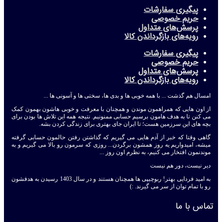
پیگیری سفارشات
حریم خصوصی
پرسش‌های متداول
رویه‌های بازگرداندن کالا
پیگیری سفارشات
حریم خصوصی
پرسش‌های متداول
رویه‌های بازگرداندن کالا
امسال هم گذشت ... با همه خوبی ها و بدی ها، سختی ها و آسونی ها ...
از اون هایی که همراهمون موندن و همچنان با معرفت و خوبی هاشون بهمون کمک
می کنن تا به هدف هامون برسیم حسابی ممنونیم. نتیجه همه این تلاش ها بودن برای
بچه های این سرزمین هست؛ تا ایران جای بهتری برای زندگی کردن بشه.
گاهی وقتا که خبر از آدم هایی می گیریم که گذاشتن رفتن حالمون حسابی گرفته
میشه، امیدواریم یه روز همشون برگردن... روزی که سرمون رو بالا می گیریم و به
موندنمون افتخار می کنیم، به نظرم اون روز ...
دیر نیست، دور هم نیست
به امید فردایی بهتر! ربوچیپی ها همچنان هستند و در سال 1403 رسیدن به هدفشون
رو با تمام توان از سر می گیرند. :)
تماس با ما