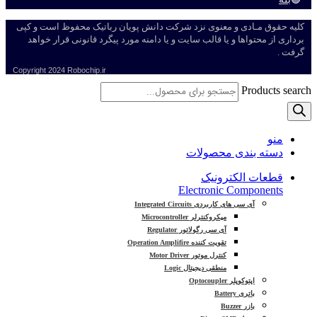
کلیه حقوق مـادی و معنوی نزد شرکت دانش پویان رباتیک محفوظ است و کپی
برداری از محتواها و یا قالب سایت و یا دامنه مورد پیگرد قانونی قرار خواهد
گرفت .
Copyright
2024 Robochip.ir
Products search
منو
دسته بندی محصولات
قطعات الکترونیک
Electronic Components
آی سی های کاربردی Integrated Circuits
میکروکنترلر Microcontroller
آی سی رگولاتور Regulator
تقویت کننده Operation Amplifire
کنترل موتور Motor Driver
منطقی دیجیتال Logic
اپتوکوپلر Optocoupler
باتری Battery
بازر Buzzer