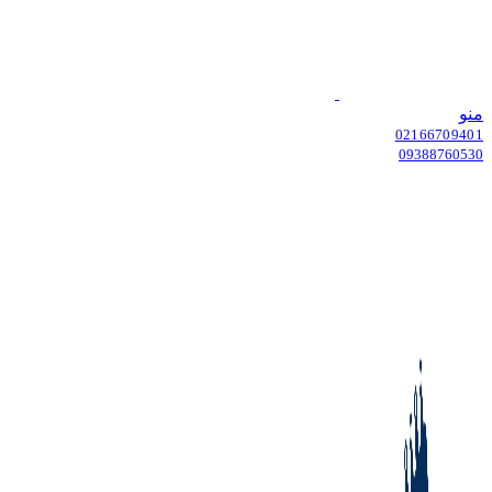
منو
02166709401
09388760530