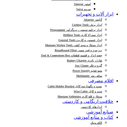
استپر Stepper
سروو Servo
ابزار آلات و تجهیزات
آداپتور Adaptor
ابزار برش Cutting Tools
ابزار برنامه نویسی ، پروگرامر Programmer
ابزار سوراخ کاری Drilling Tools
ابزار عمومی پرکاربرد General Tools
ابزار مونتاژ و سیم کشی Montage Wiring Tools
برد بورد و فیبر مسی Breadboard Fiber
جعبه ابزار و قفسه قطعات Tool & Component Box
شارژر باتری Battery Charger
گیره و فک Jaw Clamp
منبع تغذیه Power Supply
مولتی متر Multimeter
اقلام مصرفی
بست و نگهدارنده کابل Cable Holder Bracket
سیم و کابل Wire Cable
مونتاژ و قلع کاری Montage Soldering
خلاقیت اریگامی و کاردستی
ابزارهای کاردستی
صنایع آموزشی
کتاب و منابع آموزشی
الکترونیک