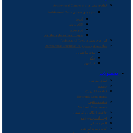
قطعات معماری Architectural Components
سازه های معماری Architectural Parts
آجرها
اقلام تزئینی
در و پنجره
تجهیزات هوشمندسازی ساختمان
ابزارهای معماری Architectural Tools
مواد مصرفی معماری Architectural Consumables
ملات ساختمانی
رنگ
فنداسیون
محصولات
صنایع آموزشی
ربات ها
قطعات الکترونیک
Electronic Components
قطعات مکانیک
Mechanic Components
خلاقیت اریگامی و کاردستی
ابزار آلات و تجهیزات
اقلام مصرفی
کتاب و منابع آموزشی