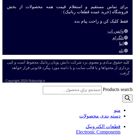
برای تماس مستقیم و استعلام قیمت همه محصولات از بخش
فروشگاه (خرید عمده قطعات رباتیک) :
فقط کلیک کن و راحت پیام بده.
🟢
واتس اپ
🔵
تلگرام
🟠
ایتا
🟣
بله
کلیه حقوق مـادی و معنوی نزد شرکت دانش پویان رباتیک محفوظ است و کپی
برداری از محتواها و یا قالب سایت و یا دامنه مورد پیگرد قانونی قرار خواهد
گرفت .
Copyright
2024 Robochip.ir
Products search
منو
دسته بندی محصولات
قطعات الکترونیک
Electronic Components