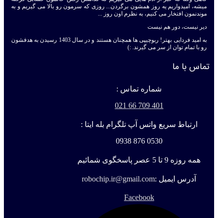
میشه، امیدواریم یه روز همشون برگردن... روزی که سرمون رو بالا می گیریم و به
موندنمون افتخار می کنیم، به نظرم اون روز ...
دیر نیست، دور هم نیست
به امید فردایی بهتر! ربوچیپی ها همچنان هستند و در سال 1403 رسیدن به هدفشون
رو با تمام توان از سر می گیرند. :)
تماس با ما
شماره تماس :
401 709 66 021
ارتباط سریع واتس آپ تلگرام بله ایتا :
0530 876 0938
همه روزه 9 تا 5 عصر پاسخگوی شمائیم
آدرس ایمیل :
robochip.ir@gmail.com
Facebook