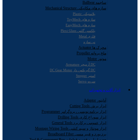
ساچمه Ballbear
سازه های مکانیکی Mechanical Structure
پلاستیکی Plastic
سازه های ToyMech
سازه های EasyMech
پلکسی گلس Plexi Glass
فلزی Metal
نی سازه
محرک ها Actuator
ملخ پروانه Propeller
موتور Motor
DC آرمیچر Armature
DC گیربکس دار DC Gear Motor
استپر Stepper
سروو Servo
ابزار آلات و تجهیزات
آداپتور Adaptor
ابزار برش Cutting Tools
ابزار برنامه نویسی ، پروگرامر Programmer
ابزار سوراخ کاری Drilling Tools
ابزار عمومی پرکاربرد General Tools
ابزار مونتاژ و سیم کشی Montage Wiring Tools
برد بورد و فیبر مسی Breadboard Fiber
جعبه ابزار و قفسه قطعات Tool & Component Box