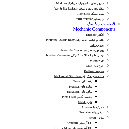
ماژول های الکترونیک و رباتیک Modules
مقاومت ثابت و متغیر Var & Fix Resistor
هیت سینک Heat Sink
وریستور VDR Varistor
قطعات مکانیک
Mechanic Components
انکدر Encoder
پلتفرم شاسی بدنه ربات Platform Chassis Body
پولی Pulley
پیچ مهره اسپیسر Screw Nut Spacer
تبدیل ها و اتصالات مکانیکی Junction Connector
چرخ Wheel
چرخ دنده Gear
ساچمه Ballbear
سازه های مکانیکی Mechanical Structure
پلاستیکی Plastic
سازه های ToyMech
سازه های EasyMech
پلکسی گلس Plexi Glass
فلزی Metal
محرک ها Actuator
ملخ پروانه Propeller
موتور Motor
DC آرمیچر Armature
DC گیربکس دار DC Gear Motor