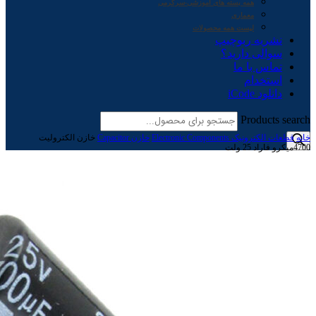
همه بسته های آموزشی-سرگرمی
معماری
لیست همه محصولات
نشریه ربوچیپ
سوالی دارید؟
تماس با ما
استخدام
دانلود iCode
Products search
خانه
قطعات الکترونیک Electronic Components
خازن Capacitor
خازن الکترولیت
4700میکرو فاراد 25 ولت