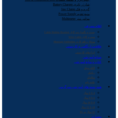
شارژر باتری Battery Charger
گیره و فک Jaw Clamp
منبع تغذیه Power Supply
مولتی متر Multimeter
اقلام مصرفی
بست و نگهدارنده کابل Cable Holder Bracket
سیم و کابل Wire Cable
مونتاژ و قلع کاری Montage Soldering
خلاقیت اریگامی و کاردستی
ابزارهای کاردستی
صنایع آموزشی
کتاب و منابع آموزشی
الکترونیک
رباتیک
مکانیک
علوم پایه
همه بسته های آموزشی-سرگرمی
4 تا 6 سال
6 تا 8 سال
8 تا 10 سال
10 تا 12 سال
12 سال به بالا
معماری