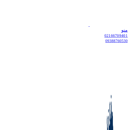
منو
02166709401
09388760530