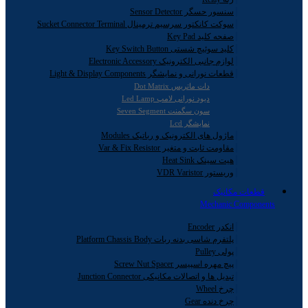
سنسور حسگر Sensor Detector
سوکت کانکتور سرسیم ترمینال Sucket Connector Terminal
صفحه کلید Key Pad
کلید سوئیچ شستی Key Switch Button
لوازم جانبی الکترونیک Electronic Accessory
قطعات نورانی و نمایشگر Light & Display Components
دات ماتریس Dot Matrix
دیود نورانی لامپ Led Lamp
سون سگمنت Seven Segment
نمایشگر Lcd
ماژول های الکترونیک و رباتیک Modules
مقاومت ثابت و متغیر Var & Fix Resistor
هیت سینک Heat Sink
وریستور VDR Varistor
قطعات مکانیک
Mechanic Components
انکدر Encoder
پلتفرم شاسی بدنه ربات Platform Chassis Body
پولی Pulley
پیچ مهره اسپیسر Screw Nut Spacer
تبدیل ها و اتصالات مکانیکی Junction Connector
چرخ Wheel
چرخ دنده Gear