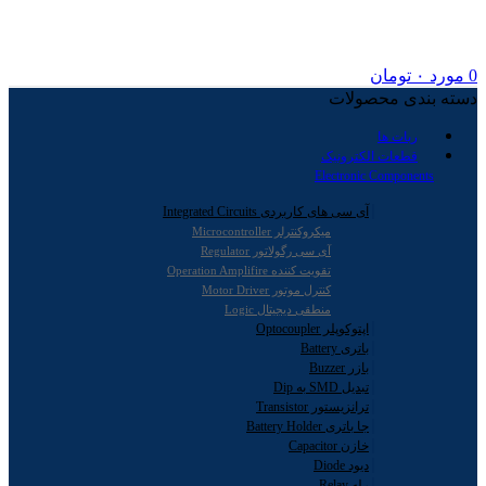
0
مورد
۰
تومان
دسته بندی محصولات
ربات ها
قطعات الکترونیک
Electronic Components
آی سی های کاربردی Integrated Circuits
میکروکنترلر Microcontroller
آی سی رگولاتور Regulator
تقویت کننده Operation Amplifire
کنترل موتور Motor Driver
منطقی دیجیتال Logic
اپتوکوپلر Optocoupler
باتری Battery
بازر Buzzer
تبدیل SMD به Dip
ترانزیستور Transistor
جا باتری Battery Holder
خازن Capacitor
دیود Diode
رله Relay