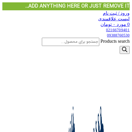
ADD ANYTHING HERE OR JUST REMOVE IT…
ورود / ثبت نام
لیست علاقمندی
0
مورد
۰
تومان
02166709401
09388760530
Products search