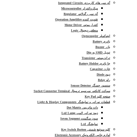
آی سی های کاربردی Integrated Circuits
میکروکنترلر Microcontroller
آی سی رگولاتور Regulator
تقویت کننده Operation Amplifire
کنترل موتور Motor Driver
منطقی دیجیتال Logic
اپتوکوپلر Optocoupler
باتری Battery
بازر Buzzer
تبدیل SMD به Dip
ترانزیستور Transistor
جا باتری Battery Holder
خازن Capacitor
دیود Diode
رله Relay
سنسور حسگر Sensor Detector
سوکت کانکتور سرسیم ترمینال Sucket Connector Terminal
صفحه کلید Key Pad
قطعات نورانی و نمایشگر Light & Display Components
دات ماتریس Dot Matrix
دیود نورانی لامپ Led Lamp
سون سگمنت Seven Segment
نمایشگر Lcd
کلید سوئیچ شستی Key Switch Button
لوازم جانبی الکترونیک Electronic Accessory