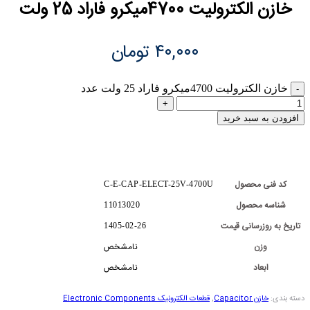
خازن الکترولیت 4700میکرو فاراد 25 ولت
۴۰,۰۰۰
تومان
خازن الکترولیت 4700میکرو فاراد 25 ولت عدد
افزودن به سبد خرید
کد فنی محصول
C-E-CAP-ELECT-25V-4700U
شناسه محصول
11013020
تاریخ به روزرسانی قیمت
1405-02-26
وزن
نامشخص
ابعاد
نامشخص
دسته بندی:
خازن Capacitor
,
قطعات الکترونیک Electronic Components