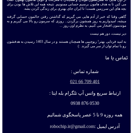
می کنن تا به هدف هامون برسیم حسابی ممنونیم. نتیجه همه این تلاش ها بودن برای
بچه های این سرزمین هست؛ تا ایران جای بهتری برای زندگی کردن بشه.
گاهی وقتا که خبر از آدم هایی می گیریم که گذاشتن رفتن حالمون حسابی گرفته
میشه، امیدواریم یه روز همشون برگردن... روزی که سرمون رو بالا می گیریم و به
موندنمون افتخار می کنیم، به نظرم اون روز ...
دیر نیست، دور هم نیست
به امید فردایی بهتر! ربوچیپی ها همچنان هستند و در سال 1403 رسیدن به هدفشون
رو با تمام توان از سر می گیرند. :)
تماس با ما
شماره تماس :
401 709 66 021
ارتباط سریع واتس آپ تلگرام بله ایتا :
0530 876 0938
همه روزه 9 تا 5 عصر پاسخگوی شمائیم
آدرس ایمیل :
robochip.ir@gmail.com