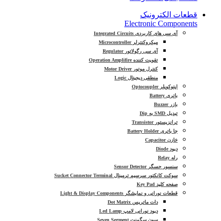
قطعات الکترونیک
Electronic Components
آی سی های کاربردی Integrated Circuits
میکروکنترلر Microcontroller
آی سی رگولاتور Regulator
تقویت کننده Operation Amplifire
کنترل موتور Motor Driver
منطقی دیجیتال Logic
اپتوکوپلر Optocoupler
باتری Battery
بازر Buzzer
تبدیل SMD به Dip
ترانزیستور Transistor
جا باتری Battery Holder
خازن Capacitor
دیود Diode
رله Relay
سنسور حسگر Sensor Detector
سوکت کانکتور سرسیم ترمینال Sucket Connector Terminal
صفحه کلید Key Pad
قطعات نورانی و نمایشگر Light & Display Components
دات ماتریس Dot Matrix
دیود نورانی لامپ Led Lamp
سون سگمنت Seven Segment