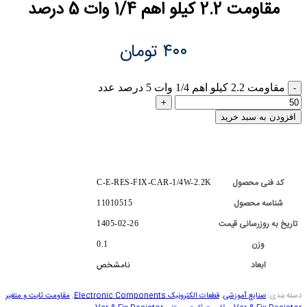
مقاومت 2.2 کیلو اهم 1/4 وات 5 درصد
۴۰۰
تومان
مقاومت 2.2 کیلو اهم 1/4 وات 5 درصد عدد
افزودن به سبد خرید
کد فنی محصول
C-E-RES-FIX-CAR-1/4W-2.2K
شناسه محصول
11010515
تاریخ به روزرسانی قیمت
1405-02-26
وزن
0.1
ابعاد
نامشخص
دسته بندی:
صنایع آموزشی
,
قطعات الکترونیک Electronic Components
,
مقاومت ثابت و متغیر