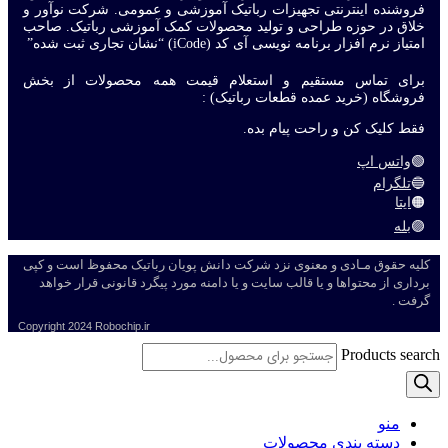
فروشنده اینترنتی تجهیزات رباتیک آموزشی و عمومی. شرکت نوآور و
خلاق در حوزه طراحی و تولید محصولات کمک آموزشی رباتیک. صاحب
امتیاز نرم افزار برنامه نویسی آی کد (iCode) “نشان تجاری ثبت شده”
برای تماس مستقیم و استعلام قیمت همه محصولات از بخش
فروشگاه (خرید عمده قطعات رباتیک) :
فقط کلیک کن و راحت پیام بده.
🟢
واتس اپ
🔵
تلگرام
🟠
ایتا
🟣
بله
کلیه حقوق مـادی و معنوی نزد شرکت دانش پویان رباتیک محفوظ است و کپی
برداری از محتواها و یا قالب سایت و یا دامنه مورد پیگرد قانونی قرار خواهد
گرفت .
Copyright
2024 Robochip.ir
Products search
منو
دسته بندی محصولات