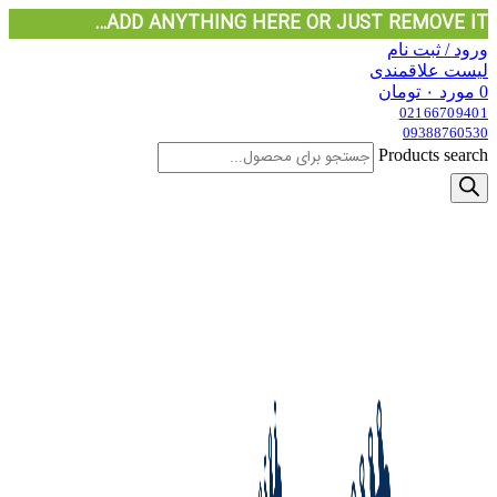
ADD ANYTHING HERE OR JUST REMOVE IT…
ورود / ثبت نام
لیست علاقمندی
0
مورد
۰
تومان
02166709401
09388760530
Products search