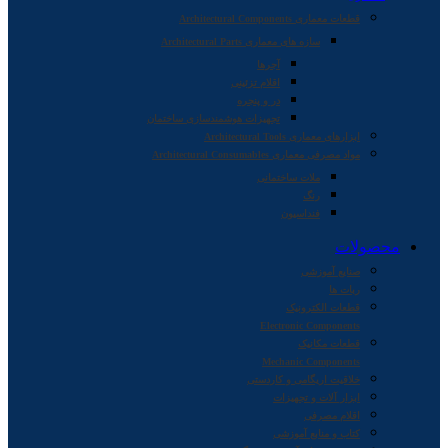
قطعات معماری Architectural Components
سازه های معماری Architectural Parts
آجرها
اقلام تزئینی
در و پنجره
تجهیزات هوشمندسازی ساختمان
ابزارهای معماری Architectural Tools
مواد مصرفی معماری Architectural Consumables
ملات ساختمانی
رنگ
فنداسیون
محصولات
صنایع آموزشی
ربات ها
قطعات الکترونیک
Electronic Components
قطعات مکانیک
Mechanic Components
خلاقیت اریگامی و کاردستی
ابزار آلات و تجهیزات
اقلام مصرفی
کتاب و منابع آموزشی