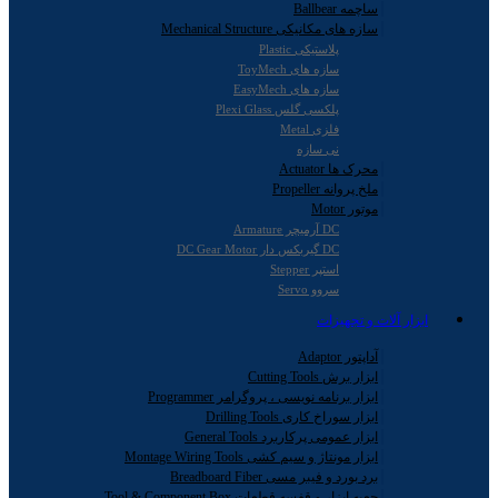
ساچمه Ballbear
سازه های مکانیکی Mechanical Structure
پلاستیکی Plastic
سازه های ToyMech
سازه های EasyMech
پلکسی گلس Plexi Glass
فلزی Metal
نی سازه
محرک ها Actuator
ملخ پروانه Propeller
موتور Motor
DC آرمیچر Armature
DC گیربکس دار DC Gear Motor
استپر Stepper
سروو Servo
ابزار آلات و تجهیزات
آداپتور Adaptor
ابزار برش Cutting Tools
ابزار برنامه نویسی ، پروگرامر Programmer
ابزار سوراخ کاری Drilling Tools
ابزار عمومی پرکاربرد General Tools
ابزار مونتاژ و سیم کشی Montage Wiring Tools
برد بورد و فیبر مسی Breadboard Fiber
جعبه ابزار و قفسه قطعات Tool & Component Box