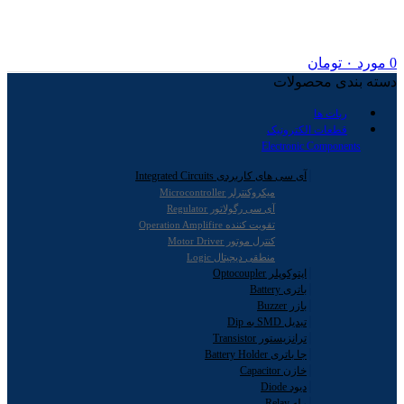
0
مورد
۰
تومان
دسته بندی محصولات
ربات ها
قطعات الکترونیک
Electronic Components
آی سی های کاربردی Integrated Circuits
میکروکنترلر Microcontroller
آی سی رگولاتور Regulator
تقویت کننده Operation Amplifire
کنترل موتور Motor Driver
منطقی دیجیتال Logic
اپتوکوپلر Optocoupler
باتری Battery
بازر Buzzer
تبدیل SMD به Dip
ترانزیستور Transistor
جا باتری Battery Holder
خازن Capacitor
دیود Diode
رله Relay