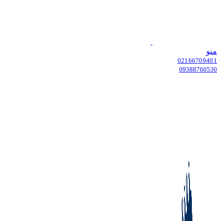
منو
02166709401
09388760530