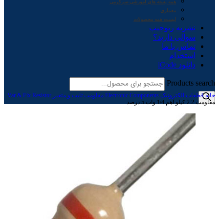
همه بسته های آموزشی-سرگرمی
معماری
لیست همه محصولات
نشریه ربوچیپ
سوالی دارید؟
تماس با ما
استخدام
دانلود iCode
Products search
خانه
قطعات الکترونیک Electronic Components
مقاومت ثابت و متغیر Var & Fix Resistor
مقاومت 2.2 کیلو اهم 1/4 وات 5 درصد