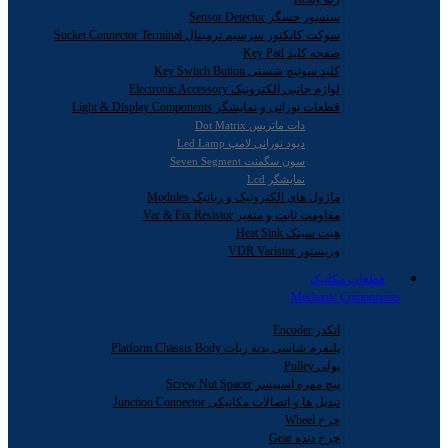
سنسور حسگر Sensor Detector
سوکت کانکتور سرسیم ترمینال Sucket Connector Terminal
صفحه کلید Key Pad
کلید سوئیچ شستی Key Switch Button
لوازم جانبی الکترونیک Electronic Accessory
قطعات نورانی و نمایشگر Light & Display Components
دات ماتریس Dot Matrix
دیود نورانی لامپ Led Lamp
سون سگمنت Seven Segment
نمایشگر Lcd
ماژول های الکترونیک و رباتیک Modules
مقاومت ثابت و متغیر Var & Fix Resistor
هیت سینک Heat Sink
وریستور VDR Varistor
قطعات مکانیک
Mechanic Components
انکدر Encoder
پلتفرم شاسی بدنه ربات Platform Chassis Body
پولی Pulley
پیچ مهره اسپیسر Screw Nut Spacer
تبدیل ها و اتصالات مکانیکی Junction Connector
چرخ Wheel
چرخ دنده Gear