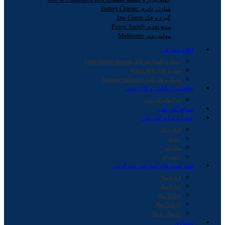
شارژر باتری Battery Charger
گیره و فک Jaw Clamp
منبع تغذیه Power Supply
مولتی متر Multimeter
اقلام مصرفی
بست و نگهدارنده کابل Cable Holder Bracket
سیم و کابل Wire Cable
مونتاژ و قلع کاری Montage Soldering
خلاقیت اریگامی و کاردستی
ابزارهای کاردستی
صنایع آموزشی
کتاب و منابع آموزشی
الکترونیک
رباتیک
مکانیک
علوم پایه
همه بسته های آموزشی-سرگرمی
4 تا 6 سال
6 تا 8 سال
8 تا 10 سال
10 تا 12 سال
12 سال به بالا
معماری