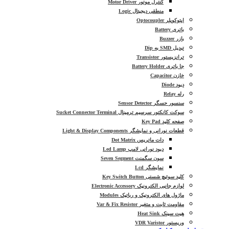
کنترل موتور Motor Driver
منطقی دیجیتال Logic
اپتوکوپلر Optocoupler
باتری Battery
بازر Buzzer
تبدیل SMD به Dip
ترانزیستور Transistor
جا باتری Battery Holder
خازن Capacitor
دیود Diode
رله Relay
سنسور حسگر Sensor Detector
سوکت کانکتور سرسیم ترمینال Sucket Connector Terminal
صفحه کلید Key Pad
قطعات نورانی و نمایشگر Light & Display Components
دات ماتریس Dot Matrix
دیود نورانی لامپ Led Lamp
سون سگمنت Seven Segment
نمایشگر Lcd
کلید سوئیچ شستی Key Switch Button
لوازم جانبی الکترونیک Electronic Accessory
ماژول های الکترونیک و رباتیک Modules
مقاومت ثابت و متغیر Var & Fix Resistor
هیت سینک Heat Sink
وریستور VDR Varistor