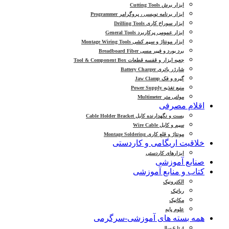
ابزار برش Cutting Tools
ابزار برنامه نویسی ، پروگرامر Programmer
ابزار سوراخ کاری Drilling Tools
ابزار عمومی پرکاربرد General Tools
ابزار مونتاژ و سیم کشی Montage Wiring Tools
برد بورد و فیبر مسی Breadboard Fiber
جعبه ابزار و قفسه قطعات Tool & Component Box
شارژر باتری Battery Charger
گیره و فک Jaw Clamp
منبع تغذیه Power Supply
مولتی متر Multimeter
اقلام مصرفی
بست و نگهدارنده کابل Cable Holder Bracket
سیم و کابل Wire Cable
مونتاژ و قلع کاری Montage Soldering
خلاقیت اریگامی و کاردستی
ابزارهای کاردستی
صنایع آموزشی
کتاب و منابع آموزشی
الکترونیک
رباتیک
مکانیک
علوم پایه
همه بسته های آموزشی-سرگرمی
4 تا 6 سال