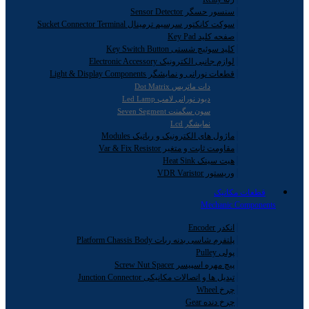
سنسور حسگر Sensor Detector
سوکت کانکتور سرسیم ترمینال Sucket Connector Terminal
صفحه کلید Key Pad
کلید سوئیچ شستی Key Switch Button
لوازم جانبی الکترونیک Electronic Accessory
قطعات نورانی و نمایشگر Light & Display Components
دات ماتریس Dot Matrix
دیود نورانی لامپ Led Lamp
سون سگمنت Seven Segment
نمایشگر Lcd
ماژول های الکترونیک و رباتیک Modules
مقاومت ثابت و متغیر Var & Fix Resistor
هیت سینک Heat Sink
وریستور VDR Varistor
قطعات مکانیک
Mechanic Components
انکدر Encoder
پلتفرم شاسی بدنه ربات Platform Chassis Body
پولی Pulley
پیچ مهره اسپیسر Screw Nut Spacer
تبدیل ها و اتصالات مکانیکی Junction Connector
چرخ Wheel
چرخ دنده Gear