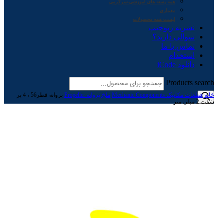
همه بسته های آموزشی-سرگرمی
معماری
لیست همه محصولات
نشریه ربوچیپ
سوالی دارید؟
تماس با ما
استخدام
دانلود iCode
Products search
خانه
قطعات مکانیک Mechanic Components
ملخ پروانه Propeller
پروانه قطر56 ، 4 پر
شفت 2 میلی متر