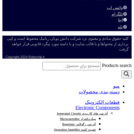
🟢
واتس اپ
🔵
تلگرام
🟠
ایتا
🟣
بله
کلیه حقوق مـادی و معنوی نزد شرکت دانش پویان رباتیک محفوظ است و کپی
برداری از محتواها و یا قالب سایت و یا دامنه مورد پیگرد قانونی قرار خواهد
گرفت .
Copyright
2024 Robochip.ir
Products search
منو
دسته بندی محصولات
قطعات الکترونیک
Electronic Components
آی سی های کاربردی Integrated Circuits
میکروکنترلر Microcontroller
آی سی رگولاتور Regulator
تقویت کننده Operation Amplifire