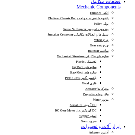
قطعات مکانیک
Mechanic Components
انکدر Encoder
پلتفرم شاسی بدنه ربات Platform Chassis Body
پولی Pulley
پیچ مهره اسپیسر Screw Nut Spacer
تبدیل ها و اتصالات مکانیکی Junction Connector
چرخ Wheel
چرخ دنده Gear
ساچمه Ballbear
سازه های مکانیکی Mechanical Structure
پلاستیکی Plastic
سازه های ToyMech
سازه های EasyMech
پلکسی گلس Plexi Glass
فلزی Metal
محرک ها Actuator
ملخ پروانه Propeller
موتور Motor
DC آرمیچر Armature
DC گیربکس دار DC Gear Motor
استپر Stepper
سروو Servo
ابزار آلات و تجهیزات
آداپتور Adaptor