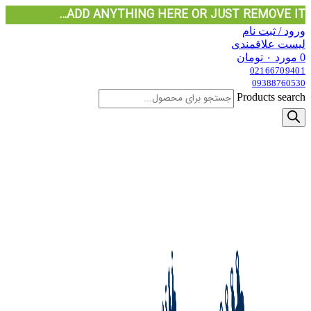
ADD ANYTHING HERE OR JUST REMOVE IT…
ورود / ثبت نام
لیست علاقمندی
0
مورد
۰
تومان
02166709401
09388760530
Products search