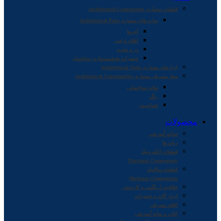
قطعات معماری Architectural Components
سازه های معماری Architectural Parts
آجرها
اقلام تزئینی
در و پنجره
تجهیزات هوشمندسازی ساختمان
ابزارهای معماری Architectural Tools
مواد مصرفی معماری Architectural Consumables
ملات ساختمانی
رنگ
فنداسیون
محصولات
صنایع آموزشی
ربات ها
قطعات الکترونیک
Electronic Components
قطعات مکانیک
Mechanic Components
خلاقیت اریگامی و کاردستی
ابزار آلات و تجهیزات
اقلام مصرفی
کتاب و منابع آموزشی