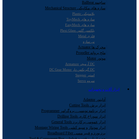
ساچمه Ballbear
سازه های مکانیکی Mechanical Structure
پلاستیکی Plastic
سازه های ToyMech
سازه های EasyMech
پلکسی گلس Plexi Glass
فلزی Metal
نی سازه
محرک ها Actuator
ملخ پروانه Propeller
موتور Motor
DC آرمیچر Armature
DC گیربکس دار DC Gear Motor
استپر Stepper
سروو Servo
ابزار آلات و تجهیزات
آداپتور Adaptor
ابزار برش Cutting Tools
ابزار برنامه نویسی ، پروگرامر Programmer
ابزار سوراخ کاری Drilling Tools
ابزار عمومی پرکاربرد General Tools
ابزار مونتاژ و سیم کشی Montage Wiring Tools
برد بورد و فیبر مسی Breadboard Fiber
جعبه ابزار و قفسه قطعات Tool & Component Box