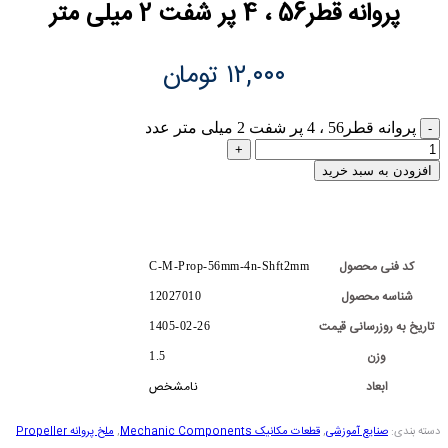
پروانه قطر56 ، 4 پر شفت 2 میلی متر
۱۲,۰۰۰
تومان
پروانه قطر56 ، 4 پر شفت 2 میلی متر عدد
افزودن به سبد خرید
کد فنی محصول
C-M-Prop-56mm-4n-Shft2mm
شناسه محصول
12027010
تاریخ به روزرسانی قیمت
1405-02-26
وزن
1.5
ابعاد
نامشخص
دسته بندی:
صنایع آموزشی
,
قطعات مکانیک Mechanic Components
,
ملخ پروانه Propeller