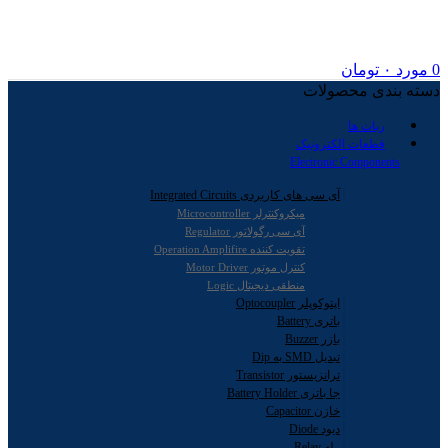
0
مورد
۰
تومان
دسته بندی محصولات
ربات ها
قطعات الکترونیک
Electronic Components
آی سی های کاربردی Integrated Circuits
میکروکنترلر Microcontroller
آی سی رگولاتور Regulator
تقویت کننده Operation Amplifire
کنترل موتور Motor Driver
منطقی دیجیتال Logic
اپتوکوپلر Optocoupler
باتری Battery
بازر Buzzer
تبدیل SMD به Dip
ترانزیستور Transistor
جا باتری Battery Holder
خازن Capacitor
دیود Diode
رله Relay