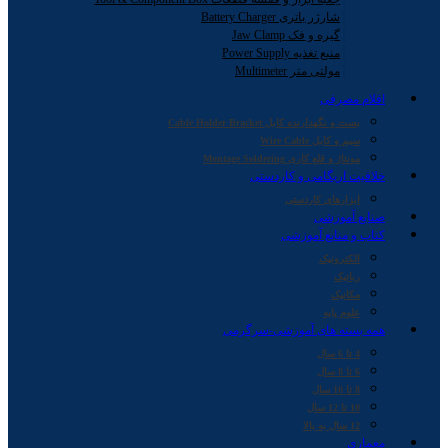
شارژر باتری Battery Charger
گیره و فک Jaw Clamp
منبع تغذیه Power Supply
مولتی متر Multimeter
اقلام مصرفی
بست و نگهدارنده کابل Cable Holder Bracket
سیم و کابل Wire Cable
مونتاژ و قلع کاری Montage Soldering
خلاقیت اریگامی و کاردستی
ابزارهای کاردستی
صنایع آموزشی
کتاب و منابع آموزشی
الکترونیک
رباتیک
مکانیک
علوم پایه
همه بسته های آموزشی-سرگرمی
4 تا 6 سال
6 تا 8 سال
8 تا 10 سال
10 تا 12 سال
12 سال به بالا
معماری