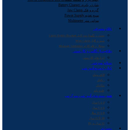
شارژر باتری Battery Charger
گیره و فک Jaw Clamp
منبع تغذیه Power Supply
مولتی متر Multimeter
اقلام مصرفی
بست و نگهدارنده کابل Cable Holder Bracket
سیم و کابل Wire Cable
مونتاژ و قلع کاری Montage Soldering
خلاقیت اریگامی و کاردستی
ابزارهای کاردستی
صنایع آموزشی
کتاب و منابع آموزشی
الکترونیک
رباتیک
مکانیک
علوم پایه
همه بسته های آموزشی-سرگرمی
4 تا 6 سال
6 تا 8 سال
8 تا 10 سال
10 تا 12 سال
12 سال به بالا
معماری