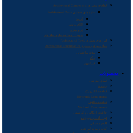
قطعات معماری Architectural Components
سازه های معماری Architectural Parts
آجرها
اقلام تزئینی
در و پنجره
تجهیزات هوشمندسازی ساختمان
ابزارهای معماری Architectural Tools
مواد مصرفی معماری Architectural Consumables
ملات ساختمانی
رنگ
فنداسیون
محصولات
صنایع آموزشی
ربات ها
قطعات الکترونیک
Electronic Components
قطعات مکانیک
Mechanic Components
خلاقیت اریگامی و کاردستی
ابزار آلات و تجهیزات
اقلام مصرفی
کتاب و منابع آموزشی