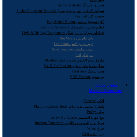
سنسور حسگر Sensor Detector
سوکت کانکتور سرسیم ترمینال Sucket Connector Terminal
صفحه کلید Key Pad
کلید سوئیچ شستی Key Switch Button
لوازم جانبی الکترونیک Electronic Accessory
قطعات نورانی و نمایشگر Light & Display Components
دات ماتریس Dot Matrix
دیود نورانی لامپ Led Lamp
سون سگمنت Seven Segment
نمایشگر Lcd
ماژول های الکترونیک و رباتیک Modules
مقاومت ثابت و متغیر Var & Fix Resistor
هیت سینک Heat Sink
وریستور VDR Varistor
قطعات مکانیک
Mechanic Components
انکدر Encoder
پلتفرم شاسی بدنه ربات Platform Chassis Body
پولی Pulley
پیچ مهره اسپیسر Screw Nut Spacer
تبدیل ها و اتصالات مکانیکی Junction Connector
چرخ Wheel
چرخ دنده Gear