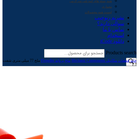
همه بسته های آموزشی-سرگرمی
معماری
لیست همه محصولات
نشریه ربوچیپ
سوالی دارید؟
تماس با ما
استخدام
دانلود iCode
Products search
خانه
قطعات مکانیک Mechanic Components
ملخ پروانه Propeller
ملخ 77 میلی متری شفت
1.7