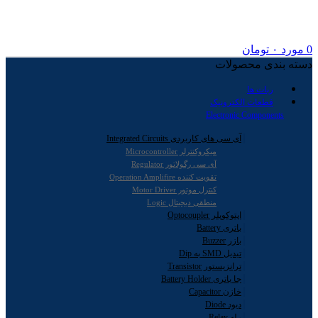
0
مورد
۰
تومان
دسته بندی محصولات
ربات ها
قطعات الکترونیک
Electronic Components
آی سی های کاربردی Integrated Circuits
میکروکنترلر Microcontroller
آی سی رگولاتور Regulator
تقویت کننده Operation Amplifire
کنترل موتور Motor Driver
منطقی دیجیتال Logic
اپتوکوپلر Optocoupler
باتری Battery
بازر Buzzer
تبدیل SMD به Dip
ترانزیستور Transistor
جا باتری Battery Holder
خازن Capacitor
دیود Diode
رله Relay