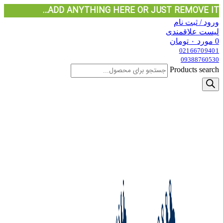
ADD ANYTHING HERE OR JUST REMOVE IT…
ورود / ثبت نام
لیست علاقمندی
0
مورد
۰
تومان
02166709401
09388760530
Products search