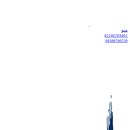
منو
02166709401
09388760530