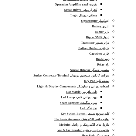
تقویت کننده Operation Amplifire
کنترل موتور Motor Driver
منطقی دیجیتال Logic
اپتوکوپلر Optocoupler
باتری Battery
بازر Buzzer
تبدیل SMD به Dip
ترانزیستور Transistor
جا باتری Battery Holder
خازن Capacitor
دیود Diode
رله Relay
سنسور حسگر Sensor Detector
سوکت کانکتور سرسیم ترمینال Sucket Connector Terminal
صفحه کلید Key Pad
قطعات نورانی و نمایشگر Light & Display Components
دات ماتریس Dot Matrix
دیود نورانی لامپ Led Lamp
سون سگمنت Seven Segment
نمایشگر Lcd
کلید سوئیچ شستی Key Switch Button
لوازم جانبی الکترونیک Electronic Accessory
ماژول های الکترونیک و رباتیک Modules
مقاومت ثابت و متغیر Var & Fix Resistor
هیت سینک Heat Sink