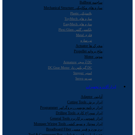
ساچمه Ballbear
سازه های مکانیکی Mechanical Structure
پلاستیکی Plastic
سازه های ToyMech
سازه های EasyMech
پلکسی گلس Plexi Glass
فلزی Metal
نی سازه
محرک ها Actuator
ملخ پروانه Propeller
موتور Motor
DC آرمیچر Armature
DC گیربکس دار DC Gear Motor
استپر Stepper
سروو Servo
ابزار آلات و تجهیزات
آداپتور Adaptor
ابزار برش Cutting Tools
ابزار برنامه نویسی ، پروگرامر Programmer
ابزار سوراخ کاری Drilling Tools
ابزار عمومی پرکاربرد General Tools
ابزار مونتاژ و سیم کشی Montage Wiring Tools
برد بورد و فیبر مسی Breadboard Fiber
جعبه ابزار و قفسه قطعات Tool & Component Box