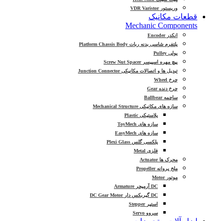
وریستور VDR Varistor
قطعات مکانیک
Mechanic Components
انکدر Encoder
پلتفرم شاسی بدنه ربات Platform Chassis Body
پولی Pulley
پیچ مهره اسپیسر Screw Nut Spacer
تبدیل ها و اتصالات مکانیکی Junction Connector
چرخ Wheel
چرخ دنده Gear
ساچمه Ballbear
سازه های مکانیکی Mechanical Structure
پلاستیکی Plastic
سازه های ToyMech
سازه های EasyMech
پلکسی گلس Plexi Glass
فلزی Metal
محرک ها Actuator
ملخ پروانه Propeller
موتور Motor
DC آرمیچر Armature
DC گیربکس دار DC Gear Motor
استپر Stepper
سروو Servo