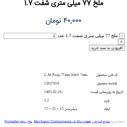
ملخ 77 میلی متری شفت 1.7
۴۰,۰۰۰
تومان
ملخ 77 میلی متری شفت 1.7 عدد
افزودن به سبد خرید
کد فنی محصول
C-M-Prop-77mm-Shft1.7mm
شناسه محصول
12027016
تاریخ به روزرسانی قیمت
1405-02-26
وزن
5.2
ابعاد
77 × 25 × 25 میلی‌متر
دسته بندی:
صنایع آموزشی
,
قطعات مکانیک Mechanic Components
,
ملخ پروانه Propeller