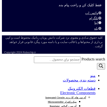
فقط کلیک کن و راحت پیام بده.
🟢
واتس اپ
🔵
تلگرام
🟠
ایتا
🟣
بله
کلیه حقوق مـادی و معنوی نزد شرکت دانش پویان رباتیک محفوظ است و کپی
برداری از محتواها و یا قالب سایت و یا دامنه مورد پیگرد قانونی قرار خواهد
گرفت .
Copyright
2024 Robochip.ir
Products search
منو
دسته بندی محصولات
قطعات الکترونیک
Electronic Components
آی سی های کاربردی Integrated Circuits
میکروکنترلر Microcontroller
آی سی رگولاتور Regulator