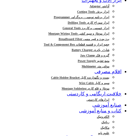
ابزار آلات و تجهیزات
آداپتور Adaptor
ابزار برش Cutting Tools
ابزار برنامه نویسی ، پروگرامر Programmer
ابزار سوراخ کاری Drilling Tools
ابزار عمومی پرکاربرد General Tools
ابزار مونتاژ و سیم کشی Montage Wiring Tools
برد بورد و فیبر مسی Breadboard Fiber
جعبه ابزار و قفسه قطعات Tool & Component Box
شارژر باتری Battery Charger
گیره و فک Jaw Clamp
منبع تغذیه Power Supply
مولتی متر Multimeter
اقلام مصرفی
بست و نگهدارنده کابل Cable Holder Bracket
سیم و کابل Wire Cable
مونتاژ و قلع کاری Montage Soldering
خلاقیت اریگامی و کاردستی
ابزارهای کاردستی
صنایع آموزشی
کتاب و منابع آموزشی
الکترونیک
رباتیک
مکانیک
علوم پایه