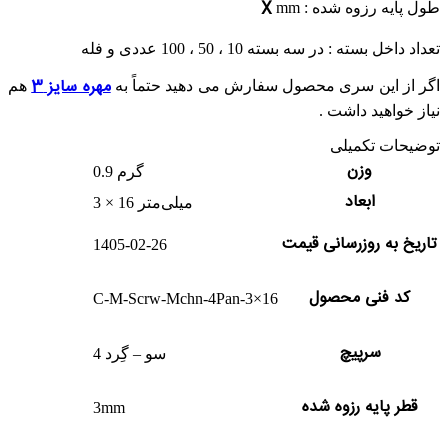
X
طول پایه رزوه شده :
mm
تعداد داخل بسته : در سه بسته 10 ، 50 ، 100 عددی و فله
مهره سایز 3
اگر از این سری محصول سفارش می دهید حتماً به
هم
نیاز خواهید داشت .
توضیحات تکمیلی
وزن
0.9 گرم
ابعاد
3 × 16 میلی‌متر
تاریخ به روزرسانی قیمت
1405-02-26
کد فنی محصول
C-M-Scrw-Mchn-4Pan-3×16
سرپیچ
4 سو – گِرد
قطر پایه رزوه شده
3mm