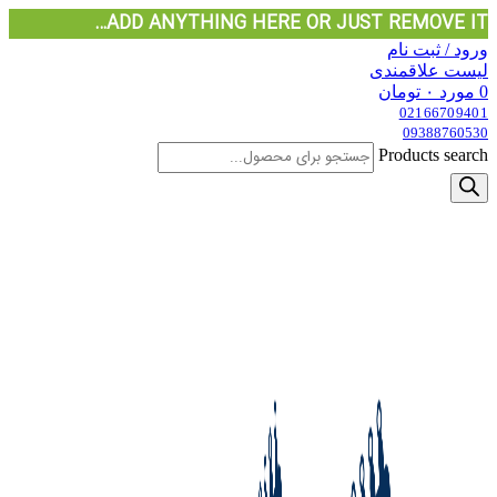
ADD ANYTHING HERE OR JUST REMOVE IT…
ورود / ثبت نام
لیست علاقمندی
0
مورد
۰
تومان
02166709401
09388760530
Products search