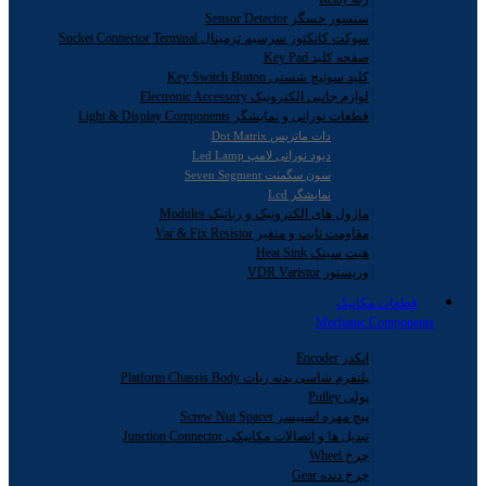
سنسور حسگر Sensor Detector
سوکت کانکتور سرسیم ترمینال Sucket Connector Terminal
صفحه کلید Key Pad
کلید سوئیچ شستی Key Switch Button
لوازم جانبی الکترونیک Electronic Accessory
قطعات نورانی و نمایشگر Light & Display Components
دات ماتریس Dot Matrix
دیود نورانی لامپ Led Lamp
سون سگمنت Seven Segment
نمایشگر Lcd
ماژول های الکترونیک و رباتیک Modules
مقاومت ثابت و متغیر Var & Fix Resistor
هیت سینک Heat Sink
وریستور VDR Varistor
قطعات مکانیک
Mechanic Components
انکدر Encoder
پلتفرم شاسی بدنه ربات Platform Chassis Body
پولی Pulley
پیچ مهره اسپیسر Screw Nut Spacer
تبدیل ها و اتصالات مکانیکی Junction Connector
چرخ Wheel
چرخ دنده Gear