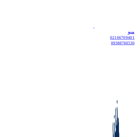
منو
02166709401
09388760530