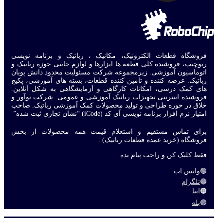
فروشگاه قطعات الکترونیک، مکانیک ، رباتیک و برنامه نویسی
ربوچیپ، فروشنده کلی قطعه ها ابزارها و لوازم جانبی حوزه رباتیک و
اتوماسیون آموزشی. زیرمجموعه شرکت مسئولیت محدود دانش پویان
رباتیک. عرضه کننده و تامین کننده قطعات، بسته های آموزشی، پکیج
های کمک درسی، امکانات کارگاهی و آزمایشگاهی به شکل آنلاین.
فروشنده اینترنتی تجهیزات رباتیک آموزشی و عمومی. شرکت نوآور و
خلاق در حوزه طراحی و تولید محصولات کمک آموزشی رباتیک. صاحب
امتیاز نرم افزار برنامه نویسی آی کد (iCode) “نشان تجاری ثبت شده”
برای تماس مستقیم و استعلام قیمت همه محصولات از بخش
فروشگاه (خرید عمده قطعات رباتیک) :
فقط کلیک کن و راحت پیام بده.
🟢
واتس اپ
🔵
تلگرام
🟠
ایتا
🟣
بله