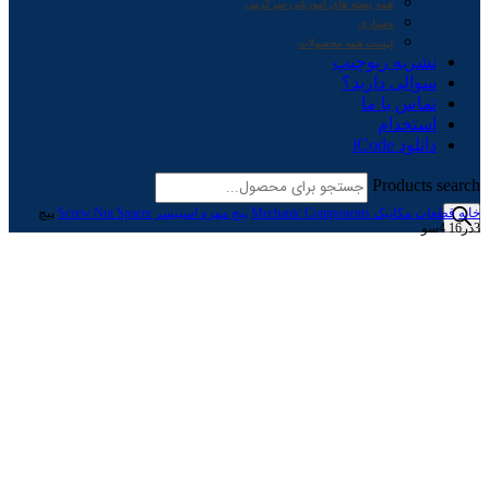
همه بسته های آموزشی-سرگرمی
معماری
لیست همه محصولات
نشریه ربوچیپ
سوالی دارید؟
تماس با ما
استخدام
دانلود iCode
Products search
خانه
قطعات مکانیک Mechanic Components
پیچ مهره اسپیسر Screw Nut Spacer
پیچ
3در16 4سو