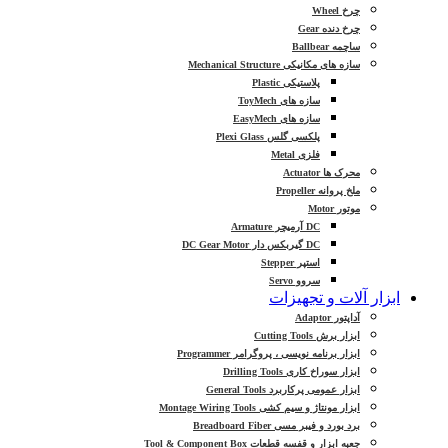
چرخ Wheel
چرخ دنده Gear
ساچمه Ballbear
سازه های مکانیکی Mechanical Structure
پلاستیکی Plastic
سازه های ToyMech
سازه های EasyMech
پلکسی گلس Plexi Glass
فلزی Metal
محرک ها Actuator
ملخ پروانه Propeller
موتور Motor
DC آرمیچر Armature
DC گیربکس دار DC Gear Motor
استپر Stepper
سروو Servo
ابزار آلات و تجهیزات
آداپتور Adaptor
ابزار برش Cutting Tools
ابزار برنامه نویسی ، پروگرامر Programmer
ابزار سوراخ کاری Drilling Tools
ابزار عمومی پرکاربرد General Tools
ابزار مونتاژ و سیم کشی Montage Wiring Tools
برد بورد و فیبر مسی Breadboard Fiber
جعبه ابزار و قفسه قطعات Tool & Component Box