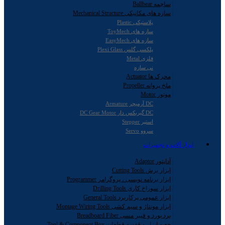
ساچمه Ballbear
سازه های مکانیکی Mechanical Structure
پلاستیکی Plastic
سازه های ToyMech
سازه های EasyMech
پلکسی گلس Plexi Glass
فلزی Metal
نی سازه
محرک ها Actuator
ملخ پروانه Propeller
موتور Motor
DC آرمیچر Armature
DC گیربکس دار DC Gear Motor
استپر Stepper
سروو Servo
ابزار آلات و تجهیزات
آداپتور Adaptor
ابزار برش Cutting Tools
ابزار برنامه نویسی ، پروگرامر Programmer
ابزار سوراخ کاری Drilling Tools
ابزار عمومی پرکاربرد General Tools
ابزار مونتاژ و سیم کشی Montage Wiring Tools
برد بورد و فیبر مسی Breadboard Fiber
جعبه ابزار و قفسه قطعات Tool & Component Box