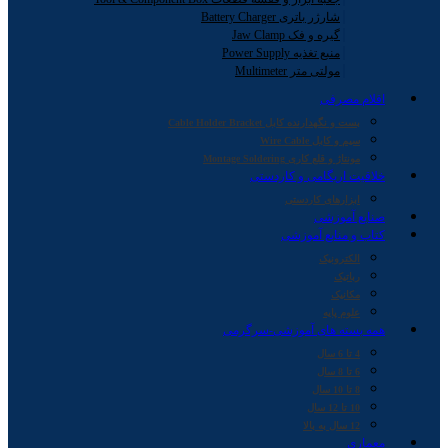
شارژر باتری Battery Charger
گیره و فک Jaw Clamp
منبع تغذیه Power Supply
مولتی متر Multimeter
اقلام مصرفی
بست و نگهدارنده کابل Cable Holder Bracket
سیم و کابل Wire Cable
مونتاژ و قلع کاری Montage Soldering
خلاقیت اریگامی و کاردستی
ابزارهای کاردستی
صنایع آموزشی
کتاب و منابع آموزشی
الکترونیک
رباتیک
مکانیک
علوم پایه
همه بسته های آموزشی-سرگرمی
4 تا 6 سال
6 تا 8 سال
8 تا 10 سال
10 تا 12 سال
12 سال به بالا
معماری