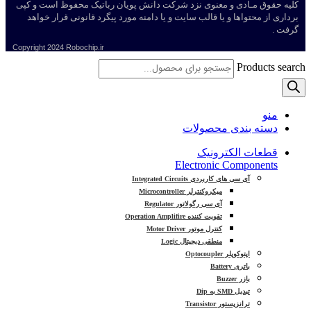
کلیه حقوق مـادی و معنوی نزد شرکت دانش پویان رباتیک محفوظ است و کپی
برداری از محتواها و یا قالب سایت و یا دامنه مورد پیگرد قانونی قرار خواهد
گرفت .
Copyright
2024 Robochip.ir
Products search
منو
دسته بندی محصولات
قطعات الکترونیک
Electronic Components
آی سی های کاربردی Integrated Circuits
میکروکنترلر Microcontroller
آی سی رگولاتور Regulator
تقویت کننده Operation Amplifire
کنترل موتور Motor Driver
منطقی دیجیتال Logic
اپتوکوپلر Optocoupler
باتری Battery
بازر Buzzer
تبدیل SMD به Dip
ترانزیستور Transistor