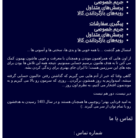
حریم خصوصی
پرسش‌های متداول
رویه‌های بازگرداندن کالا
پیگیری سفارشات
حریم خصوصی
پرسش‌های متداول
رویه‌های بازگرداندن کالا
امسال هم گذشت ... با همه خوبی ها و بدی ها، سختی ها و آسونی ها ...
از اون هایی که همراهمون موندن و همچنان با معرفت و خوبی هاشون بهمون کمک
می کنن تا به هدف هامون برسیم حسابی ممنونیم. نتیجه همه این تلاش ها بودن برای
بچه های این سرزمین هست؛ تا ایران جای بهتری برای زندگی کردن بشه.
گاهی وقتا که خبر از آدم هایی می گیریم که گذاشتن رفتن حالمون حسابی گرفته
میشه، امیدواریم یه روز همشون برگردن... روزی که سرمون رو بالا می گیریم و به
موندنمون افتخار می کنیم، به نظرم اون روز ...
دیر نیست، دور هم نیست
به امید فردایی بهتر! ربوچیپی ها همچنان هستند و در سال 1403 رسیدن به هدفشون
رو با تمام توان از سر می گیرند. :)
تماس با ما
شماره تماس :