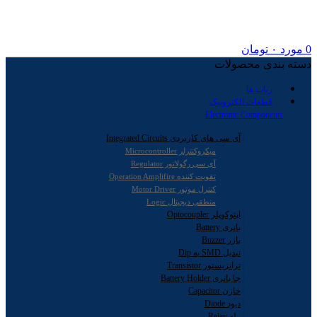
0
مورد
۰
تومان
دسته بندی محصولات
ربات ها
قطعات الکترونیک
Electronic Components
آی سی های کاربردی Integrated Circuits
میکروکنترلر Microcontroller
آی سی رگولاتور Regulator
تقویت کننده Operation Amplifire
کنترل موتور Motor Driver
منطقی دیجیتال Logic
اپتوکوپلر Optocoupler
باتری Battery
بازر Buzzer
تبدیل SMD به Dip
ترانزیستور Transistor
جا باتری Battery Holder
خازن Capacitor
دیود Diode
رله Relay