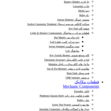
جا باتری Battery Holder
خازن Capacitor
دیود Diode
رله Relay
سنسور حسگر Sensor Detector
سوکت کانکتور سرسیم ترمینال Sucket Connector Terminal
صفحه کلید Key Pad
قطعات نورانی و نمایشگر Light & Display Components
دات ماتریس Dot Matrix
دیود نورانی لامپ Led Lamp
سون سگمنت Seven Segment
نمایشگر Lcd
کلید سوئیچ شستی Key Switch Button
لوازم جانبی الکترونیک Electronic Accessory
ماژول های الکترونیک و رباتیک Modules
مقاومت ثابت و متغیر Var & Fix Resistor
هیت سینک Heat Sink
وریستور VDR Varistor
قطعات مکانیک
Mechanic Components
انکدر Encoder
پلتفرم شاسی بدنه ربات Platform Chassis Body
پولی Pulley
پیچ مهره اسپیسر Screw Nut Spacer
تبدیل ها و اتصالات مکانیکی Junction Connector