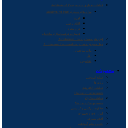
قطعات معماری Architectural Components
سازه های معماری Architectural Parts
آجرها
اقلام تزئینی
در و پنجره
تجهیزات هوشمندسازی ساختمان
ابزارهای معماری Architectural Tools
مواد مصرفی معماری Architectural Consumables
ملات ساختمانی
رنگ
فنداسیون
محصولات
صنایع آموزشی
ربات ها
قطعات الکترونیک
Electronic Components
قطعات مکانیک
Mechanic Components
خلاقیت اریگامی و کاردستی
ابزار آلات و تجهیزات
اقلام مصرفی
کتاب و منابع آموزشی