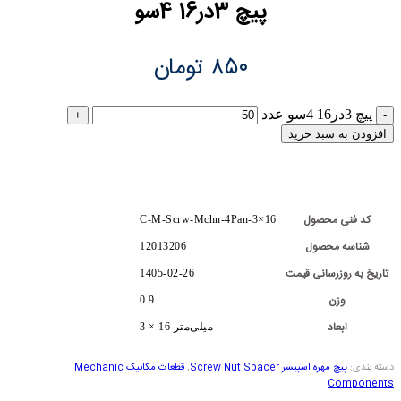
پیچ 3در16 4سو
۸۵۰
تومان
پیچ 3در16 4سو عدد
افزودن به سبد خرید
کد فنی محصول
C-M-Scrw-Mchn-4Pan-3×16
شناسه محصول
12013206
تاریخ به روزرسانی قیمت
1405-02-26
وزن
0.9
ابعاد
3 × 16 میلی‌متر
دسته بندی:
پیچ مهره اسپیسر Screw Nut Spacer
,
قطعات مکانیک Mechanic
Components